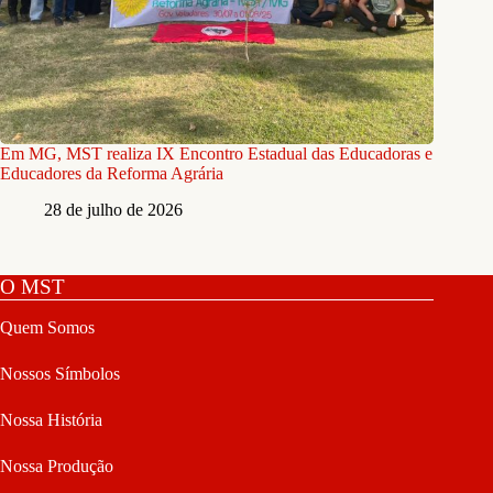
Em MG, MST realiza IX Encontro Estadual das Educadoras e
Educadores da Reforma Agrária
28 de julho de 2026
O MST
Quem Somos
Nossos Símbolos
Nossa História
Nossa Produção