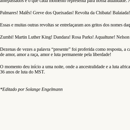
antepassados e o que cada momento representa para nossa atualidade.
Palmares! Malês! Greve dos Queixadas! Revolta da Chibata! Balaiada
Essas e muitas outras revoltas se entrelaçaram aos gritos dos nomes da
Zumbi! Martin Luther King! Dandara! Rosa Parks! Aqualtune! Nelson
Dezenas de vezes a palavra “presente” foi proferida como resposta, a ca
de amor, amor a raça, amor e luta permanente pela liberdade!
O momento deu início a uma noite, onde a ancestralidade e a luta afr
36 anos de luta do MST.
*Editado por Solange Engelmann