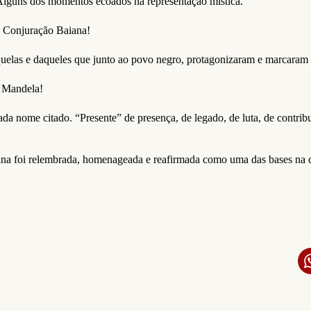
 Alguns dos momentos ecoados na representação mística.
! Conjuração Baiana!
quelas e daqueles que junto ao povo negro, protagonizaram e marcaram a
 Mandela!
da nome citado. “Presente” de presença, de legado, de luta, de contribu
icana foi relembrada, homenageada e reafirmada como uma das bases na 