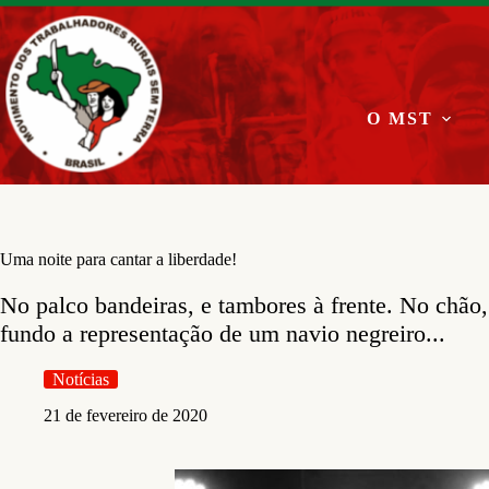
Pular
para
o
conteúdo
O MST
Uma noite para cantar a liberdade!
No palco bandeiras, e tambores à frente. No chão,
fundo a representação de um navio negreiro...
Notícias
21 de fevereiro de 2020