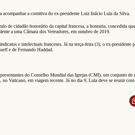
a acompanhar a comitiva do ex-presidente Luiz Inácio Lula da Silva.
título de cidadão honorário da capital francesa, a honraria, concedida q
ivalente a uma Câmara dos Vereadores, em outubro de 2019.
indicatos e intelectuais franceses. Já na terça-feira (3), o ex-president
sseff e de Fernando Haddad.
presentantes do Conselho Mundial das Igrejas (CMI), um conjunto de ma
o, no Vaticano, em viagem recente. Já no dia 9, Lula deve se reunir com