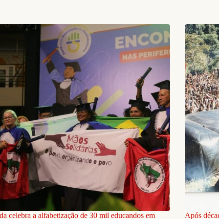
da celebra a alfabetização de 30 mil educandos em
Após décad