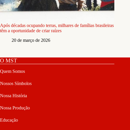
Após décadas ocupando terras, milhares de famílias brasileiras
têm a oportunidade de criar raízes
20 de março de 2026
O MST
Quem Somos
Nossos Símbolos
Nossa História
Nossa Produção
Educação