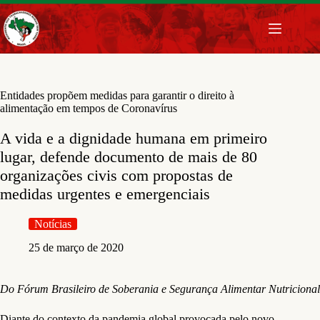
Pular
para
o
conteúdo
Entidades propõem medidas para garantir o direito à
alimentação em tempos de Coronavírus
A vida e a dignidade humana em primeiro
lugar, defende documento de mais de 80
organizações civis com propostas de
medidas urgentes e emergenciais
Notícias
25 de março de 2020
Do Fórum Brasileiro de Soberania e Segurança Alimentar Nutricional
Diante do contexto da pandemia global provocada pelo novo