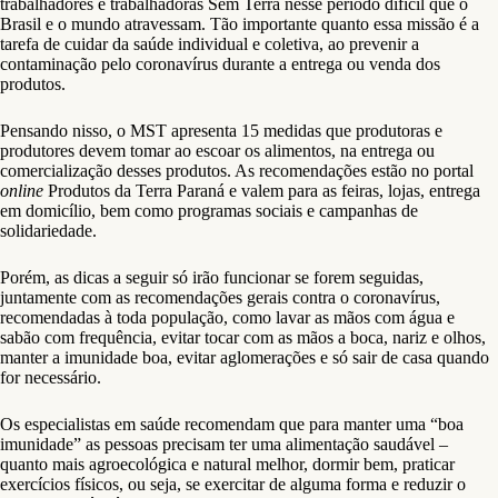
trabalhadores e trabalhadoras Sem Terra nesse período difícil que o
Brasil e o mundo atravessam. Tão importante quanto essa missão é a
tarefa de cuidar da saúde individual e coletiva, ao prevenir a
contaminação pelo coronavírus durante a entrega ou venda dos
produtos.
Pensando nisso, o MST apresenta 15 medidas que produtoras e
produtores devem tomar ao escoar os alimentos, na entrega ou
comercialização desses produtos. As recomendações estão no portal
online
Produtos da Terra Paraná e valem para as feiras, lojas, entrega
em domicílio, bem como programas sociais e campanhas de
solidariedade.
Porém, as dicas a seguir só irão funcionar se forem seguidas,
juntamente com as recomendações gerais contra o coronavírus,
recomendadas à toda população, como lavar as mãos com água e
sabão com frequência, evitar tocar com as mãos a boca, nariz e olhos,
manter a imunidade boa, evitar aglomerações e só sair de casa quando
for necessário.
Os especialistas em saúde recomendam que para manter uma “boa
imunidade” as pessoas precisam ter uma alimentação saudável –
quanto mais agroecológica e natural melhor, dormir bem, praticar
exercícios físicos, ou seja, se exercitar de alguma forma e reduzir o