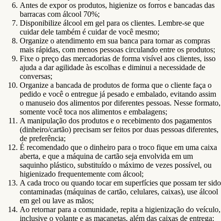
Antes de expor os produtos, higienize os forros e bancadas das
barracas com álcool 70%;
Disponibilize álcool em gel para os clientes. Lembre-se que
cuidar dele também é cuidar de você mesmo;
Organize o atendimento em sua banca para tornar as compras
mais rápidas, com menos pessoas circulando entre os produtos;
Fixe o preço das mercadorias de forma visível aos clientes, isso
ajuda a dar agilidade às escolhas e diminui a necessidade de
conversas;
Organize a bancada de produtos de forma que o cliente faça o
pedido e você o entregue já pesado e embalado, evitando assim
o manuseio dos alimentos por diferentes pessoas. Nesse formato,
somente você toca nos alimentos e embalagens;
A manipulação dos produtos e o recebimento dos pagamentos
(dinheiro/cartão) precisam ser feitos por duas pessoas diferentes,
de preferência;
É recomendado que o dinheiro para o troco fique em uma caixa
aberta, e que a máquina de cartão seja envolvida em um
saquinho plástico, substituído o máximo de vezes possível, ou
higienizado frequentemente com álcool;
A cada troco ou quando tocar em superfícies que possam ter sido
contaminadas (máquinas de cartão, celulares, caixas), use álcool
em gel ou lave as mãos;
Ao retornar para a comunidade, repita a higienização do veículo,
inclusive o volante e as maçanetas, além das caixas de entrega;