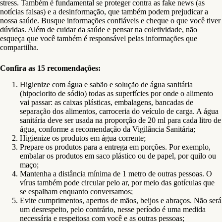
stress. Também é fundamental se proteger contra as fake news (as
notícias falsas) e a desinformação, que também podem prejudicar a
nossa saúde. Busque informações confiáveis e cheque o que você tiver
dúvidas. Além de cuidar da saúde e pensar na coletividade, não
esqueça que você também é responsável pelas informações que
compartilha.
Confira as 15 recomendações:
Higienize com água e sabão e solução de água sanitária
(hipoclorito de sódio) todas as superfícies por onde o alimento
vai passar: as caixas plásticas, embalagens, bancadas de
separação dos alimentos, carroceria do veículo de carga. A água
sanitária deve ser usada na proporção de 20 ml para cada litro de
água, conforme a recomendação da Vigilância Sanitária;
Higienize os produtos em água corrente;
Prepare os produtos para a entrega em porções. Por exemplo,
embalar os produtos em saco plástico ou de papel, por quilo ou
maço;
Mantenha a distância mínima de 1 metro de outras pessoas. O
vírus também pode circular pelo ar, por meio das gotículas que
se espalham enquanto conversamos;
Evite cumprimentos, apertos de mãos, beijos e abraços. Não será
um desrespeito, pelo contrário, nesse período é uma medida
necessária e respeitosa com você e as outras pessoas;