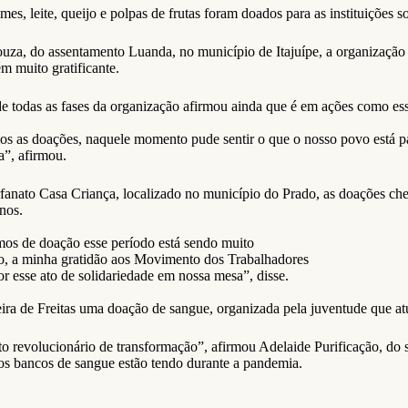
umes, leite, queijo e polpas de frutas foram doados para as instituições 
za, do assentamento Luanda, no município de Itajuípe, a organização 
m muito gratificante.
de todas as fases da organização afirmou ainda que é em ações como essa
os as doações, naquele momento pude sentir o que o nosso povo está pa
ia”, afirmou.
rfanato Casa Criança, localizado no município do Prado, as doações c
nos.
mos de doação esse período está sendo muito
so, a minha gratidão aos Movimento dos Trabalhadores
r esse ato de solidariedade em nossa mesa”, disse.
ra de Freitas uma doação de sangue, organizada pela juventude que a
to revolucionário de transformação”, afirmou Adelaide Purificação, do
os bancos de sangue estão tendo durante a pandemia.