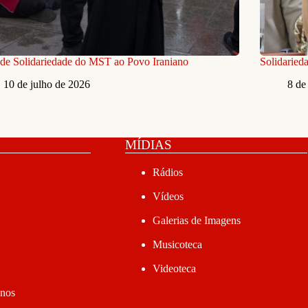
de Solidariedade do MST ao Povo Iraniano
Solidaried
10 de julho de 2026
8 de
MÍDIAS
Rádios
Vídeos
Galerias de Imagens
Musicoteca
Videoteca
anos