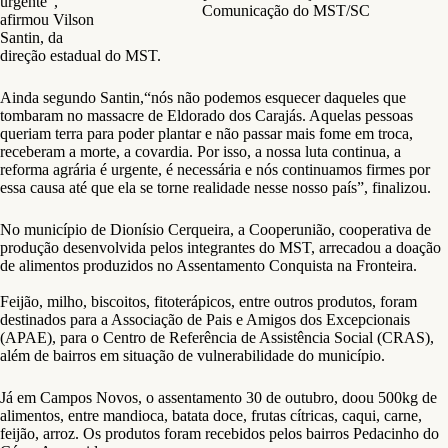
urgente”,
Comunicação do MST/SC
afirmou Vilson
Santin, da
direção estadual do MST.
Ainda segundo Santin,“nós não podemos esquecer daqueles que
tombaram no massacre de Eldorado dos Carajás. Aquelas pessoas
queriam terra para poder plantar e não passar mais fome em troca,
receberam a morte, a covardia. Por isso, a nossa luta continua, a
reforma agrária é urgente, é necessária e nós continuamos firmes por
essa causa até que ela se torne realidade nesse nosso país”, finalizou.
No município de Dionísio Cerqueira, a Cooperunião, cooperativa de
produção desenvolvida pelos integrantes do MST, arrecadou a doação
de alimentos produzidos no Assentamento Conquista na Fronteira.
Feijão, milho, biscoitos, fitoterápicos, entre outros produtos, foram
destinados para a Associação de Pais e Amigos dos Excepcionais
(APAE), para o Centro de Referência de Assistência Social (CRAS),
além de bairros em situação de vulnerabilidade do município.
Já em Campos Novos, o assentamento 30 de outubro, doou 500kg de
alimentos, entre mandioca, batata doce, frutas cítricas, caqui, carne,
feijão, arroz. Os produtos foram recebidos pelos bairros Pedacinho do