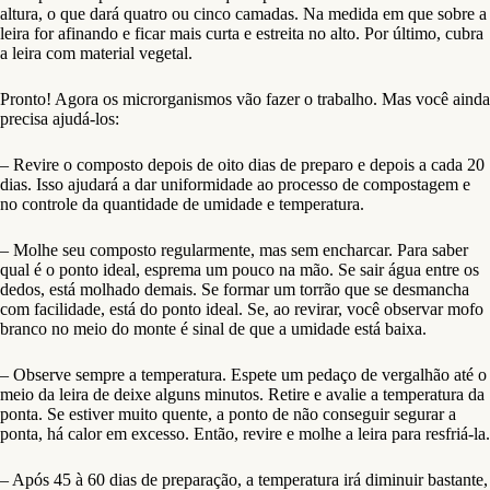
altura, o que dará quatro ou cinco camadas. Na medida em que sobre a
leira for afinando e ficar mais curta e estreita no alto. Por último, cubra
a leira com material vegetal.
Pronto! Agora os microrganismos vão fazer o trabalho. Mas você ainda
precisa ajudá-los:
– Revire o composto depois de oito dias de preparo e depois a cada 20
dias. Isso ajudará a dar uniformidade ao processo de compostagem e
no controle da quantidade de umidade e temperatura.
– Molhe seu composto regularmente, mas sem encharcar. Para saber
qual é o ponto ideal, esprema um pouco na mão. Se sair água entre os
dedos, está molhado demais. Se formar um torrão que se desmancha
com facilidade, está do ponto ideal. Se, ao revirar, você observar mofo
branco no meio do monte é sinal de que a umidade está baixa.
– Observe sempre a temperatura. Espete um pedaço de vergalhão até o
meio da leira de deixe alguns minutos. Retire e avalie a temperatura da
ponta. Se estiver muito quente, a ponto de não conseguir segurar a
ponta, há calor em excesso. Então, revire e molhe a leira para resfriá-la.
– Após 45 à 60 dias de preparação, a temperatura irá diminuir bastante,