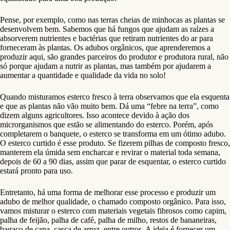
Pense, por exemplo, como nas terras cheias de minhocas as plantas se
desenvolvem bem. Sabemos que há fungos que ajudam as raízes a
absorverem nutrientes e bactérias que retiram nutrientes do ar para
forneceram às plantas. Os adubos orgânicos, que aprenderemos a
produzir aqui, são grandes parceiros do produtor e produtora rural, não
só porque ajudam a nutrir as plantas, mas também por ajudarem a
aumentar a quantidade e qualidade da vida no solo!
Quando misturamos esterco fresco à terra observamos que ela esquenta
e que as plantas não vão muito bem. Dá uma “febre na terra”, como
dizem alguns agricultores. Isso acontece devido à ação dos
microrganismos que estão se alimentando do esterco. Porém, após
completarem o banquete, o esterco se transforma em um ótimo adubo.
O esterco curtido é esse produto. Se fizerem pilhas de composto fresco,
manterem ela úmida sem encharcar e revirar o material toda semana,
depois de 60 a 90 dias, assim que parar de esquentar, o esterco curtido
estará pronto para uso.
Entretanto, há uma forma de melhorar esse processo e produzir um
adubo de melhor qualidade, o chamado composto orgânico. Para isso,
vamos misturar o esterco com materiais vegetais fibrosos como capim,
palha de feijão, palha de café, palha de milho, restos de bananeiras,
bagaço de cana, casca de arroz, entre outros. A ideia é fornecer um