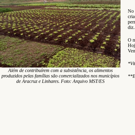
No 
cri
per
diz.
O m
Hoj
Ven
*Vi
Além de contribuírem com a subsistência, os alimentos
produzidos pelas famílias são comercializados nos municípios
**E
de Aracruz e Linhares.
Foto: Arquivo MST/ES