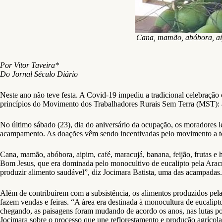
Cana, mamão, abóbora, aipi
Por Vitor Taveira*
Do Jornal Século Diário
Neste ano não teve festa. A Covid-19 impediu a tradicional celebraç
princípios do Movimento dos Trabalhadores Rurais Sem Terra (MST): a
No último sábado (23), dia do aniversário da ocupação, os moradores l
acampamento. As doações vêm sendo incentivadas pelo movimento a tod
Cana, mamão, abóbora, aipim, café, maracujá, banana, feijão, frutas 
Bom Jesus, que era dominada pelo monocultivo de eucalipto pela Aracr
produzir alimento saudável”, diz Jocimara Batista, uma das acampadas.
Além de contribuírem com a subsistência, os alimentos produzidos pela
fazem vendas e feiras. “A área era destinada à monocultura de eucalipt
chegando, as paisagens foram mudando de acordo os anos, nas lutas por
Jocimara sobre o processo que une reflorestamento e produção agrícola