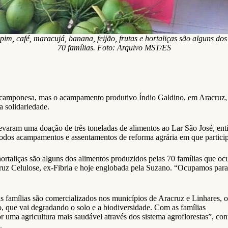
m, café, maracujá, banana, feijão, frutas e hortaliças são alguns dos
70 famílias. Foto: Arquivo MST/ES
ão camponesa, mas o acampamento produtivo Índio Galdino, em Aracruz,
 solidariedade.
evaram uma doação de três toneladas de alimentos ao Lar São José, ent
os acampamentos e assentamentos de reforma agrária em que participa
e hortaliças são alguns dos alimentos produzidos pelas 70 famílias qu
uz Celulose, ex-Fibria e hoje englobada pela Suzano. “Ocupamos para m
s famílias são comercializados nos municípios de Aracruz e Linhares, 
o, que vai degradando o solo e a biodiversidade. Com as famílias
 uma agricultura mais saudável através dos sistema agroflorestas”, con
.