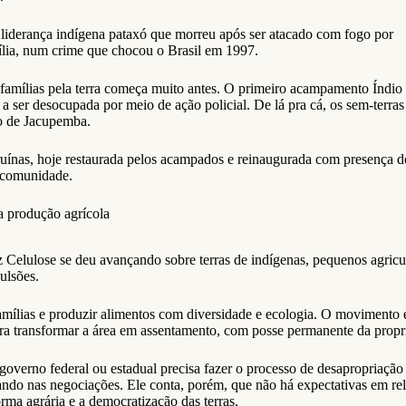
derança indígena pataxó que morreu após ser atacado com fogo por
lia, num crime que chocou o Brasil em 1997.
s famílias pela terra começa muito antes. O primeiro acampamento Índio
a ser desocupada por meio de ação policial. De lá pra cá, os sem-terras
ão de Jacupemba.
uínas, hoje restaurada pelos acampados e reinaugurada com presença d
 comunidade.
a produção agrícola
Celulose se deu avançando sobre terras de indígenas, pequenos agricul
ulsões.
 famílias e produzir alimentos com diversidade e ecologia. O moviment
ra transformar a área em assentamento, com posse permanente da propr
governo federal ou estadual precisa fazer o processo de desapropriaçã
ando nas negociações. Ele conta, porém, que não há expectativas em rela
orma agrária e a democratização das terras.