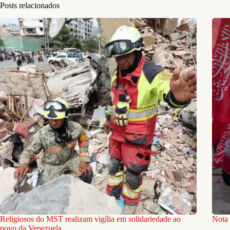
Posts relacionados
Religiosos do MST realizam vigília em solidariedade ao
Nota 
povo da Venezuela