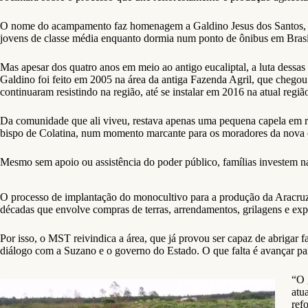
O nome do acampamento faz homenagem a Galdino Jesus dos Santos, li
jovens de classe média enquanto dormia num ponto de ônibus em Brasí
Mas apesar dos quatro anos em meio ao antigo eucaliptal, a luta dessa
Galdino foi feito em 2005 na área da antiga Fazenda Agril, que chegou 
continuaram resistindo na região, até se instalar em 2016 na atual regi
Da comunidade que ali viveu, restava apenas uma pequena capela em r
bispo de Colatina, num momento marcante para os moradores da nova
Mesmo sem apoio ou assistência do poder público, famílias investem n
O processo de implantação do monocultivo para a produção da Aracruz 
décadas que envolve compras de terras, arrendamentos, grilagens e exp
Por isso, o MST reivindica a área, que já provou ser capaz de abrigar
diálogo com a Suzano e o governo do Estado. O que falta é avançar pa
“O 
atu
ref