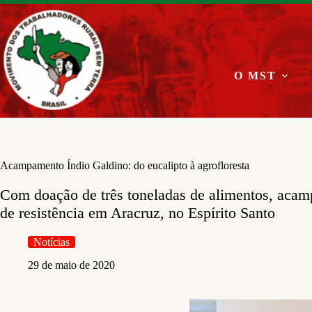
Pular
para
o
conteúdo
O MST
Acampamento Índio Galdino: do eucalipto à agrofloresta
Com doação de três toneladas de alimentos, aca
de resistência em Aracruz, no Espírito Santo
Notícias
29 de maio de 2020