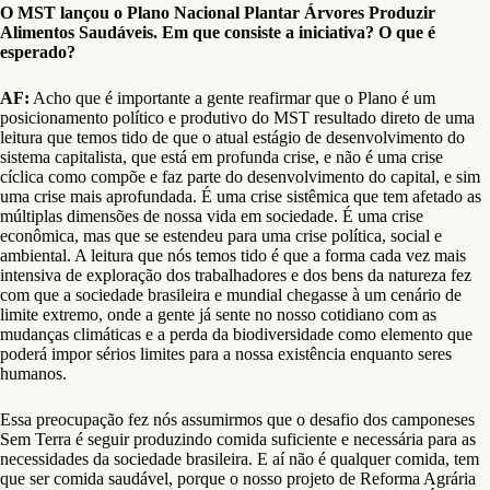
O MST lançou o Plano Nacional Plantar Árvores Produzir
Alimentos Saudáveis. Em que consiste a iniciativa? O que é
esperado?
AF:
Acho que é importante a gente reafirmar que o Plano é um
posicionamento político e produtivo do MST resultado direto de uma
leitura que temos tido de que o atual estágio de desenvolvimento do
sistema capitalista, que está em profunda crise, e não é uma crise
cíclica como compõe e faz parte do desenvolvimento do capital, e sim
uma crise mais aprofundada. É uma crise sistêmica que tem afetado as
múltiplas dimensões de nossa vida em sociedade. É uma crise
econômica, mas que se estendeu para uma crise política, social e
ambiental. A leitura que nós temos tido é que a forma cada vez mais
intensiva de exploração dos trabalhadores e dos bens da natureza fez
com que a sociedade brasileira e mundial chegasse à um cenário de
limite extremo, onde a gente já sente no nosso cotidiano com as
mudanças climáticas e a perda da biodiversidade como elemento que
poderá impor sérios limites para a nossa existência enquanto seres
humanos.
Essa preocupação fez nós assumirmos que o desafio dos camponeses
Sem Terra é seguir produzindo comida suficiente e necessária para as
necessidades da sociedade brasileira. E aí não é qualquer comida, tem
que ser comida saudável, porque o nosso projeto de Reforma Agrária