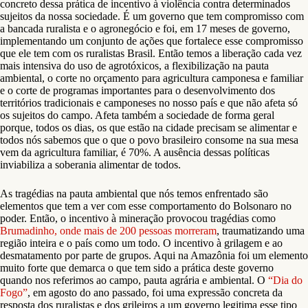
concreto dessa prática de incentivo à violência contra determinados
sujeitos da nossa sociedade. É um governo que tem compromisso com
a bancada ruralista e o agronegócio e foi, em 17 meses de governo,
implementando um conjunto de ações que fortalece esse compromisso
que ele tem com os ruralistas Brasil. Então temos a liberação cada vez
mais intensiva do uso de agrotóxicos, a flexibilização na pauta
ambiental, o corte no orçamento para agricultura camponesa e familiar
e o corte de programas importantes para o desenvolvimento dos
territórios tradicionais e camponeses no nosso país e que não afeta só
os sujeitos do campo. Afeta também a sociedade de forma geral
porque, todos os dias, os que estão na cidade precisam se alimentar e
todos nós sabemos que o que o povo brasileiro consome na sua mesa
vem da agricultura familiar, é 70%. A ausência dessas políticas
inviabiliza a soberania alimentar de todos.
As tragédias na pauta ambiental que nós temos enfrentado são
elementos que tem a ver com esse comportamento do Bolsonaro no
poder. Então, o incentivo à mineração provocou tragédias como
Brumadinho, onde mais de 200 pessoas morreram
, traumatizando uma
região inteira e o país como um todo. O incentivo à grilagem e ao
desmatamento por parte de grupos. Aqui na Amazônia foi um elemento
muito forte que demarca o que tem sido a prática deste governo
quando nos referimos ao campo, pauta agrária e ambiental. O
“Dia do
Fogo”
, em agosto do ano passado, foi uma expressão concreta da
resposta dos ruralistas e dos grileiros a um governo legitima esse tipo