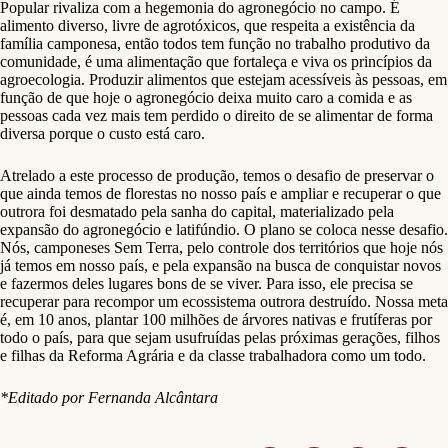
Popular rivaliza com a hegemonia do agronegócio no campo. É
alimento diverso, livre de agrotóxicos, que respeita a existência da
família camponesa, então todos tem função no trabalho produtivo da
comunidade, é uma alimentação que fortaleça e viva os princípios da
agroecologia. Produzir alimentos que estejam acessíveis às pessoas, em
função de que hoje o agronegócio deixa muito caro a comida e as
pessoas cada vez mais tem perdido o direito de se alimentar de forma
diversa porque o custo está caro.
Atrelado a este processo de produção, temos o desafio de preservar o
que ainda temos de florestas no nosso país e ampliar e recuperar o que
outrora foi desmatado pela sanha do capital, materializado pela
expansão do agronegócio e latifúndio. O plano se coloca nesse desafio.
Nós, camponeses Sem Terra, pelo controle dos territórios que hoje nós
já temos em nosso país, e pela expansão na busca de conquistar novos
e fazermos deles lugares bons de se viver. Para isso, ele precisa se
recuperar para recompor um ecossistema outrora destruído. Nossa meta
é, em 10 anos, plantar 100 milhões de árvores nativas e frutíferas por
todo o país, para que sejam usufruídas pelas próximas gerações, filhos
e filhas da Reforma Agrária e da classe trabalhadora como um todo.
*Editado por Fernanda Alcântara