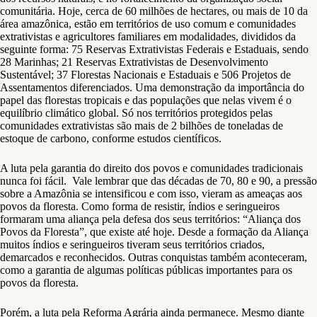
comunitária. Hoje, cerca de 60 milhões de hectares, ou mais de 10 da
área amazônica, estão em territórios de uso comum e comunidades
extrativistas e agricultores familiares em modalidades, divididos da
seguinte forma: 75 Reservas Extrativistas Federais e Estaduais, sendo
28 Marinhas; 21 Reservas Extrativistas de Desenvolvimento
Sustentável; 37 Florestas Nacionais e Estaduais e 506 Projetos de
Assentamentos diferenciados. Uma demonstração da importância do
papel das florestas tropicais e das populações que nelas vivem é o
equilíbrio climático global. Só nos territórios protegidos pelas
comunidades extrativistas são mais de 2 bilhões de toneladas de
estoque de carbono, conforme estudos científicos.
A luta pela garantia do direito dos povos e comunidades tradicionais
nunca foi fácil. Vale lembrar que das décadas de 70, 80 e 90, a pressão
sobre a Amazônia se intensificou e com isso, vieram as ameaças aos
povos da floresta. Como forma de resistir, índios e seringueiros
formaram uma aliança pela defesa dos seus territórios: “Aliança dos
Povos da Floresta”, que existe até hoje. Desde a formação da Aliança
muitos índios e seringueiros tiveram seus territórios criados,
demarcados e reconhecidos. Outras conquistas também aconteceram,
como a garantia de algumas políticas públicas importantes para os
povos da floresta.
Porém, a luta pela Reforma Agrária ainda permanece. Mesmo diante