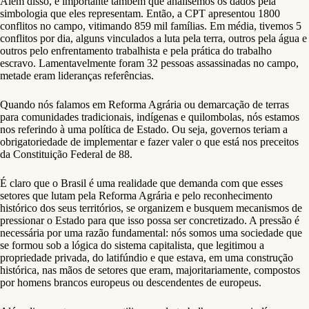
Além disso, é importante também que analisemos os dados pela
simbologia que eles representam. Então, a CPT apresentou 1800
conflitos no campo, vitimando 859 mil famílias. Em média, tivemos 5
conflitos por dia, alguns vinculados a luta pela terra, outros pela água e
outros pelo enfrentamento trabalhista e pela prática do trabalho
escravo. Lamentavelmente foram 32 pessoas assassinadas no campo,
metade eram lideranças referências.
Quando nós falamos em Reforma Agrária ou demarcação de terras
para comunidades tradicionais, indígenas e quilombolas, nós estamos
nos referindo à uma política de Estado. Ou seja, governos teriam a
obrigatoriedade de implementar e fazer valer o que está nos preceitos
da Constituição Federal de 88.
É claro que o Brasil é uma realidade que demanda com que esses
setores que lutam pela Reforma Agrária e pelo reconhecimento
histórico dos seus territórios, se organizem e busquem mecanismos de
pressionar o Estado para que isso possa ser concretizado. A pressão é
necessária por uma razão fundamental: nós somos uma sociedade que
se formou sob a lógica do sistema capitalista, que legitimou a
propriedade privada, do latifúndio e que estava, em uma construção
histórica, nas mãos de setores que eram, majoritariamente, compostos
por homens brancos europeus ou descendentes de europeus.