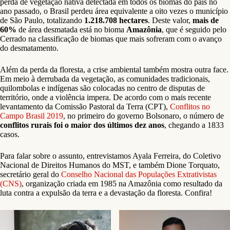
perda de vegetação nativa detectada em todos os biomas do país no
ano passado, o Brasil perdeu área equivalente a oito vezes o município
de São Paulo, totalizando
1.218.708 hectares
. Deste valor,
mais de
60%
de área desmatada está no bioma
Amazônia
, que é seguido pelo
Cerrado na classificação de biomas que mais sofreram com o avanço
do desmatamento.
Além da perda da floresta, a crise ambiental também mostra outra face.
Em meio à derrubada da vegetação, as comunidades tradicionais,
quilombolas e indígenas são colocadas no centro de disputas de
território, onde a violência impera. De acordo com o mais recente
levantamento da Comissão Pastoral da Terra (CPT),
Conflitos no
Campo Brasil 2019
, no primeiro do governo Bolsonaro, o número de
conflitos rurais foi o maior dos últimos dez anos
, chegando a 1833
casos.
Para falar sobre o assunto, entrevistamos Ayala Ferreira, do Coletivo
Nacional de Direitos Humanos do MST, e também Dione Torquato,
secretário geral do
Conselho Nacional das Populações Extrativistas
(CNS)
, organização criada em 1985 na Amazônia como resultado da
luta contra a expulsão da terra e a devastação da floresta. Confira!