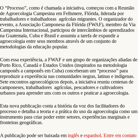
O “Processo”, como é chamada a iniciativa, começou com a Reunião
de Agroecologia Campesina em Fellsmere, Flórida, liderada por
trabalhadores e trabalhadoras agrícolas migrantes. O organizador do
evento, a Associação Camponesa da Flórida (FWAF), membro da Via
Campesina Internacional, participou de intercâmbios de aprendizados
na Guatemala, Cuba e Brasil e assumiu a tarefa de expandir a
agroecologia entre seus membros através de um conjunto de
metodologias da educação popular.
Com essa experiência, a FWAF e um grupo de organizações aliadas de
Porto Rico, Canadá e Estados Unidos (inspirados na metodologia
camponês a camponês em Cuba) conceberam um “processo” para
reproduzir a experiência nas comunidades negras, latinas e indígenas.
Sete encontros agroecológicos depois, a iniciativa reuniu centenas de
camponeses, trabalhadores agrícolas, pescadores e cultivadores
urbanos para aprender uns com os outros e praticar a agroecologia.
Esta nova publicação conta a história da voz dos facilitadores do
processo e detalha a teoria e a prática do uso da agroecologia como um
instrumento para criar poder entre setores, experiências marginais e
fronteiras geográficas.
A publicação pode ser baixada em
inglês
e
espanhol
.
Entre em contato