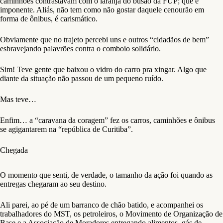
caminhões contrastavam com o laranja do busão da FUP; que é
imponente. Aliás, não tem como não gostar daquele cenourão em
forma de ônibus, é carismático.
Obviamente que no trajeto percebi uns e outros “cidadãos de bem”
esbravejando palavrões contra o comboio solidário.
Sim! Teve gente que baixou o vidro do carro pra xingar. Algo que
diante da situação não passou de um pequeno ruído.
Mas teve…
Enfim… a “caravana da coragem” fez os carros, caminhões e ônibus
se agigantarem na “república de Curitiba”.
Chegada
O momento que senti, de verdade, o tamanho da ação foi quando as
entregas chegaram ao seu destino.
Ali parei, ao pé de um barranco de chão batido, e acompanhei os
trabalhadores do MST, os petroleiros, o Movimento de Organização de
Base e a Associação de Moradores entregando alimentos, gás de