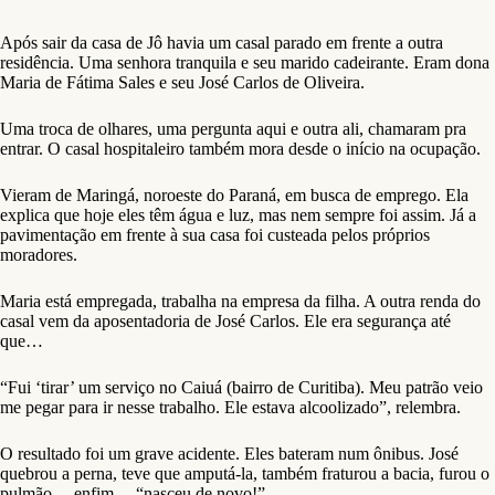
Após sair da casa de Jô havia um casal parado em frente a outra
residência. Uma senhora tranquila e seu marido cadeirante. Eram dona
Maria de Fátima Sales e seu José Carlos de Oliveira.
Uma troca de olhares, uma pergunta aqui e outra ali, chamaram pra
entrar. O casal hospitaleiro também mora desde o início na ocupação.
Vieram de Maringá, noroeste do Paraná, em busca de emprego. Ela
explica que hoje eles têm água e luz, mas nem sempre foi assim. Já a
pavimentação em frente à sua casa foi custeada pelos próprios
moradores.
Maria está empregada, trabalha na empresa da filha. A outra renda do
casal vem da aposentadoria de José Carlos. Ele era segurança até
que…
“Fui ‘tirar’ um serviço no Caiuá (bairro de Curitiba). Meu patrão veio
me pegar para ir nesse trabalho. Ele estava alcoolizado”, relembra.
O resultado foi um grave acidente. Eles bateram num ônibus. José
quebrou a perna, teve que amputá-la, também fraturou a bacia, furou o
pulmão… enfim… “nasceu de novo!”.