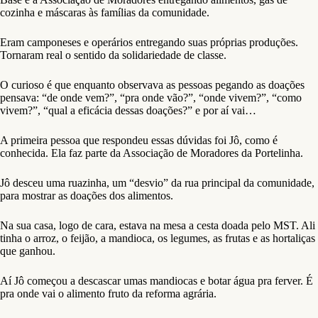
cozinha e máscaras às famílias da comunidade.
Eram camponeses e operários entregando suas próprias produções.
Tornaram real o sentido da solidariedade de classe.
O curioso é que enquanto observava as pessoas pegando as doações
pensava: “de onde vem?”, “pra onde vão?”, “onde vivem?”, “como
vivem?”, “qual a eficácia dessas doações?” e por aí vai…
A primeira pessoa que respondeu essas dúvidas foi Jô, como é
conhecida. Ela faz parte da Associação de Moradores da Portelinha.
Jô desceu uma ruazinha, um “desvio” da rua principal da comunidade,
para mostrar as doações dos alimentos.
Na sua casa, logo de cara, estava na mesa a cesta doada pelo MST. Ali
tinha o arroz, o feijão, a mandioca, os legumes, as frutas e as hortaliças
que ganhou.
Aí Jô começou a descascar umas mandiocas e botar água pra ferver. É
pra onde vai o alimento fruto da reforma agrária.