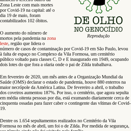
Zona Leste com mais mortes
por Covid-19 na capital: até o
dia 19 de maio, foram
contabilizados 102 óbitos.
O aumento do número de
Reprodução
mortos pela pandemia na
zona
leste
, região que lidera o
número de casos de contaminação por Covid-19 em São Paulo, levou
à falta de espaço no Complexo da Vila Formosa, um cemitério
público voltado para classes C, D e E inaugurado em 1949, ocupando
dois lotes do que fora a olaria onde o pai de Zilda trabalhava.
Em fevereiro de 2020, um mês antes de a Organização Mundial da
Saúde (OMS) declarar o estado de pandemia, houve 880 enterros na
maior necrópole da América Latina. De fevereiro a abril, o trabalho
dos coveiros aumentou 187%. Por isso, o cemitério, que agora sepulta
em média oitenta pessoas por dia, está exumando diariamente cerca de
cinquenta ossadas para fazer caber o contingente das vítimas de Covid-
19.
Dentre os 1.654 sepultamentos realizados no Cemitério da Vila
Formosa no mês de abril, um foi o de Zilda. Por medida de segurança,