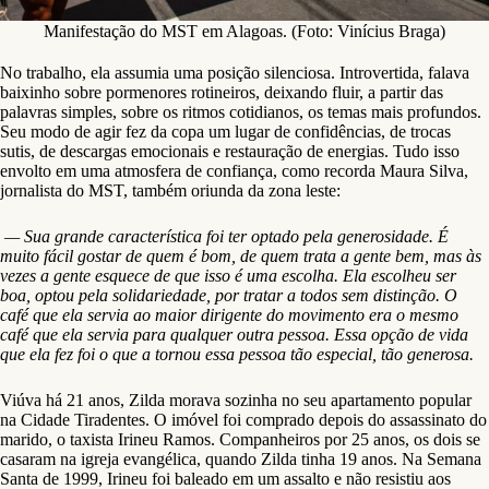
Manifestação do MST em Alagoas. (Foto: Vinícius Braga)
No trabalho, ela assumia uma posição silenciosa. Introvertida, falava
baixinho sobre pormenores rotineiros, deixando fluir, a partir das
palavras simples, sobre os ritmos cotidianos, os temas mais profundos.
Seu modo de agir fez da copa um lugar de confidências, de trocas
sutis, de descargas emocionais e restauração de energias. Tudo isso
envolto em uma atmosfera de confiança, como recorda Maura Silva,
jornalista do MST, também oriunda da zona leste:
— Sua grande característica foi ter optado pela generosidade. É
muito fácil gostar de quem é bom, de quem trata a gente bem, mas às
vezes a gente esquece de que isso é uma escolha. Ela escolheu ser
boa, optou pela solidariedade, por tratar a todos sem distinção. O
café que ela servia ao maior dirigente do movimento era o mesmo
café que ela servia para qualquer outra pessoa. Essa opção de vida
que ela fez foi o que a tornou essa pessoa tão especial, tão generosa.
Viúva há 21 anos, Zilda morava sozinha no seu apartamento popular
na Cidade Tiradentes. O imóvel foi comprado depois do assassinato do
marido, o taxista Irineu Ramos. Companheiros por 25 anos, os dois se
casaram na igreja evangélica, quando Zilda tinha 19 anos. Na Semana
Santa de 1999, Irineu foi baleado em um assalto e não resistiu aos