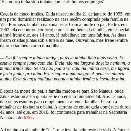
‘Ela nunca tinha sido tratada com carinho nos empregos’
Caçula de cinco irmãos, Zilda nasceu no dia 21 de janeiro de 1955, em
um parto domiciliar realizado na casa recém-comprada pela família na
Vila Formosa, também na zona leste. Com a morte do pai, Pedro, em
1962, ela encontrou conforto entre as mulheres da família, em especial
a irmã Irene que, aos 14 anos, já trabalhava em uma fábrica. As duas
foram criadas juntas sob a tutela da mãe, Durvalina, mas Irene lembra
da irmã também como uma filha.
— Ela foi sempre minha amiga, parecia minha filha mais velha. Eu
estava sempre junto com ela. E ela não me largava de jeito nenhum, a
minha irmãzinha. Se ela não podia vir aqui na minha casa, me ligava,
e fazia jantar pra mim. Era sempre muito alegre. A gente se amava
muito. Essa doença maligna pegou a minha irmã e a levou de mim.
Depois da morte do pai, a família mudou-se para São Mateus, onde
Zilda estudou até a quarta série do ensino fundamental. Aos 13 anos,
deixou os estudos para complementar a renda familiar. Passou a
trabalhar de faxineira e babá. A carreira de empregada doméstica durou
42 anos, até que, em 2010, foi contratada para trabalhar na Secretaria
Nacional do
MST
.
Ali ganhou a alcunha de “tia”, que levaria pelo resto da vida. Além de