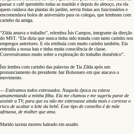
passar o café quentinho todas as manhãs e depois do almoço, era ela
quem cuidava das plantas do jardim, servia frutas aos funcionários e
encomendava bolos de aniversário para os colegas, que lembram com
carinho da amiga.
“Zilda amava o trabalho”, relembra Ísis Campos, integrante da direção
do MST. “Ela dizia que nunca tinha sido tratada com tanto carinho nos
empregos anteriores. E ela retribuía com muito carinho também. Ela
entendia a nossa luta e tinha muita consciência de classe.
Conversávamos muito sobre a exploração do trabalho doméstico”.
Ísis lembra com carinho das palavras de Tia Zilda após um
pronunciamento do presidente Jair Bolsonaro em que atacava o
movimento.
— Estávamos todos estressados. Naquela época eu estava
amamentando a minha filha. Ela me chamou e me sugeriu parar de
assistir a TV, para que eu não me estressasse ainda mais e corresse o
risco de acabar o leite da bebê. Esse tipo de conselho é de mãe
afetuosa, de mulher que ama.
Marido taxista morreu baleado em assalto