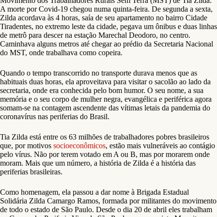
Movimento dos Trabalhadores Rurais Sem Terra (MST) de Tia Zilda.
A morte por Covid-19 chegou numa quinta-feira. De segunda a sexta,
Zilda acordava às 4 horas, saía de seu apartamento no bairro Cidade
Tiradentes, no extremo leste da cidade, pegava um ônibus e duas linhas
de metrô para descer na estação Marechal Deodoro, no centro.
Caminhava alguns metros até chegar ao prédio da Secretaria Nacional
do MST, onde trabalhava como copeira.
Quando o tempo transcorrido no transporte durava menos que as
habituais duas horas, ela aproveitava para visitar o sacolão ao lado da
secretaria, onde era conhecida pelo bom humor. O seu nome, a sua
memória e o seu corpo de mulher negra, evangélica e periférica agora
somam-se na contagem ascendente das vítimas letais da pandemia do
coronavírus nas periferias do Brasil.
Tia Zilda está entre os 63 milhões de trabalhadores pobres brasileiros
que, por motivos
socioeconômicos
, estão mais vulneráveis ao contágio
pelo vírus. Não por terem votado em A ou B, mas por morarem onde
moram. Mais que um número, a história de Zilda é a história das
periferias brasileiras.
Como homenagem, ela passou a dar nome à Brigada Estadual
Solidária Zilda Camargo Ramos, formada por militantes do movimento
de todo o estado de São Paulo. Desde o dia 20 de abril eles trabalham