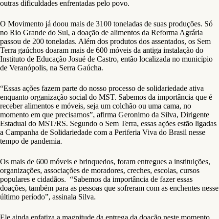
outras dificuldades enfrentadas pelo povo.
O Movimento já doou mais de 3100 toneladas de suas produções. Só
no Rio Grande do Sul, a doação de alimentos da Reforma Agrária
passou de 200 toneladas. Além dos produtos dos assentados, os Sem
Terra gaúchos doaram mais de 600 móveis da antiga instalação do
Instituto de Educação Josué de Castro, então localizada no município
de Veranópolis, na Serra Gaúcha.
“Essas ações fazem parte do nosso processo de solidariedade ativa
enquanto organização social do MST. Sabemos da importância que é
receber alimentos e móveis, seja um colchão ou uma cama, no
momento em que precisamos”, afirma Geronimo da Silva, Dirigente
Estadual do MST/RS. Segundo o Sem Terra, essas ações estão ligadas
a Campanha de Solidariedade com a Periferia Viva do Brasil nesse
tempo de pandemia.
Os mais de 600 móveis e brinquedos, foram entregues a instituições,
organizações, associações de moradores, creches, escolas, cursos
populares e cidadãos. “Sabemos da importância de fazer essas
doações, também para as pessoas que sofreram com as enchentes nesse
último período”, assinala Silva.
Ele ainda enfatiza a magnitude da entrega da doação neste momento.