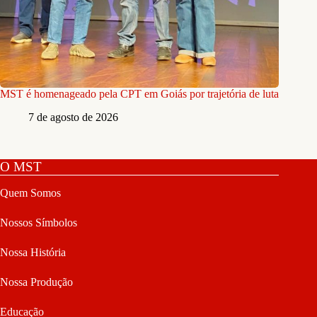
MST é homenageado pela CPT em Goiás por trajetória de luta
7 de agosto de 2026
O MST
Quem Somos
Nossos Símbolos
Nossa História
Nossa Produção
Educação