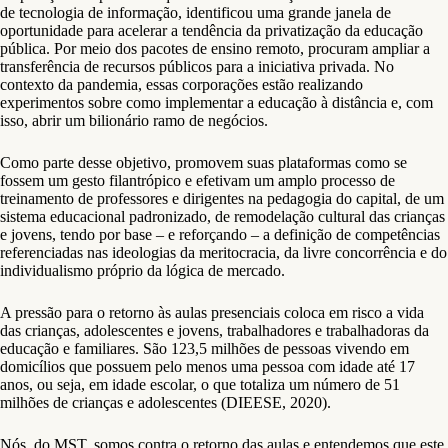
de tecnologia de informação, identificou uma grande janela de
oportunidade para acelerar a tendência da privatização da educação
pública. Por meio dos pacotes de ensino remoto, procuram ampliar a
transferência de recursos públicos para a iniciativa privada. No
contexto da pandemia, essas corporações estão realizando
experimentos sobre como implementar a educação à distância e, com
isso, abrir um bilionário ramo de negócios.
Como parte desse objetivo, promovem suas plataformas como se
fossem um gesto filantrópico e efetivam um amplo processo de
treinamento de professores e dirigentes na pedagogia do capital, de um
sistema educacional padronizado, de remodelação cultural das crianças
e jovens, tendo por base – e reforçando – a definição de competências
referenciadas nas ideologias da meritocracia, da livre concorrência e do
individualismo próprio da lógica de mercado.
A pressão para o retorno às aulas presenciais coloca em risco a vida
das crianças, adolescentes e jovens, trabalhadores e trabalhadoras da
educação e familiares. São 123,5 milhões de pessoas vivendo em
domicílios que possuem pelo menos uma pessoa com idade até 17
anos, ou seja, em idade escolar, o que totaliza um número de 51
milhões de crianças e adolescentes (DIEESE, 2020).
Nós, do MST, somos contra o retorno das aulas e entendemos que este