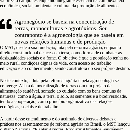
valoriza o camponês enquanto integrante essencial na complexa teia
econômica, social, ambiental e cultural da produção de alimentos.
Agronegócio se baseia na concentração de
terras, monoculturas e agrotóxicos. Seu
contraponto é a agroecologia que se baseia em
novas relações humanas e de produção
O MST, desde a sua fundação, luta pela reforma agrária, enquanto
direito constitucional de acesso à terra, como forma de combater as
desigualdades sociais e a fome. O objetivo é que a população tenha no
meio rural, condições dignas de vida, com acesso ao trabalho,
educação e ao conhecimento, sendo construtora do seu próprio destino.
Neste contexto, a luta pela reforma agrária e pela agroecologia se
converge. Alia a democratização de terras com um projeto de
alimentação saudável, somado ao cuidado com os bens comuns da
natureza, como a água, a terra, o solo, as sementes e a biodiversidade,
tendo a cooperação, como princípio organizativo das relações
ecológicas, sociais e de trabalho.
A partir desse entendimento e do acúmulo de diversos debates e
práticas nos assentamentos de reforma agrária no Brasil, o MST lançou
o Plano Nacional “Plantar Árvores, Produzir Alimentos Saudáveis”,