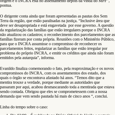
origem e o INCRA está no assentamento depois da vinda do MPF”,
pontua.
O dirigente conta ainda que foram apresentadas as pautas dos Sem
Terra da região, que estão paralisadas na justiça. “Inclusive área que
deve ser desapropriada e está engavetada por esse governo. A questão
da regularização das famílias que estão irregulares porque o INCRA
não atualizou os cadastros; o reconhecimento dos parcelamentos que as
famílias fizeram por conta própria. Reuniões com o Ministério Público,
para que o INCRA assumisse o compromisso de reconhecer os
parcelamentos feitos, regularizar as famílias que estão irregular por
problema do próprio INCRA, e emitir os créditos que ainda não foram
emitidos pela autarquia”, informa.
Evanildo finaliza comemorando o fato, pela reaproximação e os novos
compromissos do INCRA, com os assentamentos dos estado, dos
quais o órgão se encontrava afastado há anos. “Temos dito que a
mentira trouxe a verdade, porque mediante as autoridades que
passaram por aqui, acabou desmascarando toda a mentirada que estava
sendo contada. Obrigou que eles se comprometessem com a nossa
demanda que vem sendo pautada há mais de cinco anos “, conclui.
Linha do tempo sobre o caso: