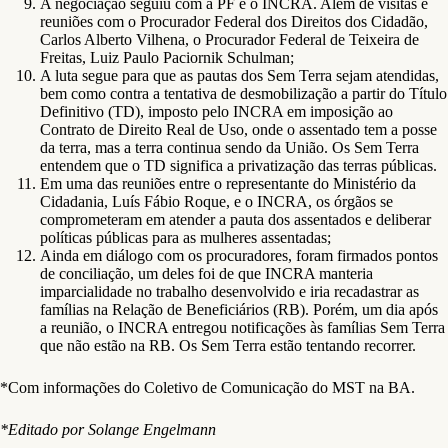
A negociação seguiu com a PF e o INCRA. Além de visitas e
reuniões com o Procurador Federal dos Direitos dos Cidadão,
Carlos Alberto Vilhena, o Procurador Federal de Teixeira de
Freitas, Luiz Paulo Paciornik Schulman;
A luta segue para que as pautas dos Sem Terra sejam atendidas,
bem como contra a tentativa de desmobilização a partir do Título
Definitivo (TD), imposto pelo INCRA em imposição ao
Contrato de Direito Real de Uso, onde o assentado tem a posse
da terra, mas a terra continua sendo da União. Os Sem Terra
entendem que o TD significa a privatização das terras públicas.
Em uma das reuniões entre o representante do Ministério da
Cidadania, Luís Fábio Roque, e o INCRA, os órgãos se
comprometeram em atender a pauta dos assentados e deliberar
políticas públicas para as mulheres assentadas;
Ainda em diálogo com os procuradores, foram firmados pontos
de conciliação, um deles foi de que INCRA manteria
imparcialidade no trabalho desenvolvido e iria recadastrar as
famílias na Relação de Beneficiários (RB). Porém, um dia após
a reunião, o INCRA entregou notificações às famílias Sem Terra
que não estão na RB. Os Sem Terra estão tentando recorrer.
*Com informações do Coletivo de Comunicação do MST na BA.
*Editado por Solange Engelmann