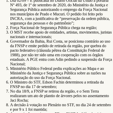
Dia 02/09 – É publicada no Diário Oficial da União a portaria
Nº 493, de 1º de setembro de 2020, do Ministério da Justiça e
Segurança Pública autorizando o emprego da Força Nacional
nos municípios de Prado e Mucuri. O pedido foi feito pelo
INCRA, com a justificativa de “preservação da ordem pública,
segurança das pessoas e do patrimônio”;
Força Nacional de Segurança Pública chega na região;
O MST recebe apoio de entidades, artistas, movimentos, juristas
nacionais e internacionais;
Governador da Bahia, Rui Costa, se posiciona contrário ao uso
da FNSP e emite pedido de retirada da região, por quebra do
pacto federativo (cláusula pétrea da Constituição Federal de
1988), por não ter sido uma em cooperação com os órgãos
estaduais. A PGE entra com Adin pedindo a suspensão da Força
Nacional;
Ministério Público Federal pediu explicações ao Mapa e ao
Ministério da Justiça e Segurança Pública sobre as razões na
autorização do uso da Força Nacional.
O Ministro do STF, Edson Fachin determinou a retirada da
FNSP no dia 17 de setembro;
No dia 18/9, a FNSP se retirou da região, e o Sem Terra
realizaram um ato de plantio de árvores pelos no assentamento
Jaci Rocha;
A decisão à votação no Plenário no STF, no dia 24 de setembro
e por 9 x 1 foi mantida;