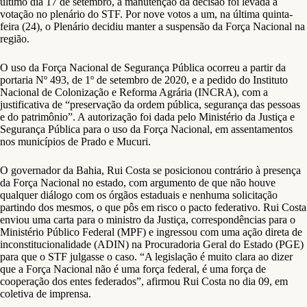
último dia 17 de setembro, a manutenção da decisão foi levada a
votação no plenário do STF. Por nove votos a um, na última quinta-
feira (24), o Plenário decidiu manter a suspensão da Força Nacional na
região.
O uso da Força Nacional de Segurança Pública ocorreu a partir da
portaria Nº 493, de 1º de setembro de 2020, e a pedido do Instituto
Nacional de Colonização e Reforma Agrária (INCRA), com a
justificativa de “preservação da ordem pública, segurança das pessoas
e do patrimônio”. A autorização foi dada pelo Ministério da Justiça e
Segurança Pública para o uso da Força Nacional, em assentamentos
nos municípios de Prado e Mucuri.
O governador da Bahia, Rui Costa se posicionou contrário à presença
da Força Nacional no estado, com argumento de que não houve
qualquer diálogo com os órgãos estaduais e nenhuma solicitação
partindo dos mesmos, o que pôs em risco o pacto federativo. Rui Costa
enviou uma carta para o ministro da Justiça, correspondências para o
Ministério Público Federal (MPF) e ingressou com uma ação direta de
inconstitucionalidade (ADIN) na Procuradoria Geral do Estado (PGE)
para que o STF julgasse o caso. “A legislação é muito clara ao dizer
que a Força Nacional não é uma força federal, é uma força de
cooperação dos entes federados”, afirmou Rui Costa no dia 09, em
coletiva de imprensa.