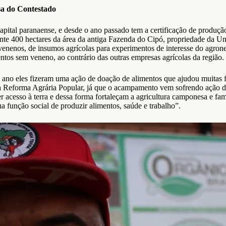
sa do Contestado
apital paranaense, e desde o ano passado tem a certificação de produ
400 hectares da área da antiga Fazenda do Cipó, propriedade da Uni
e venenos, de insumos agrícolas para experimentos de interesse do agrone
entos sem veneno, ao contrário das outras empresas agrícolas da região.
no eles fizeram uma ação de doação de alimentos que ajudou muitas fa
da Reforma Agrária Popular, já que o acampamento vem sofrendo ação d
acesso à terra e dessa forma fortaleçam a agricultura camponesa e famil
ua função social de produzir alimentos, saúde e trabalho”.