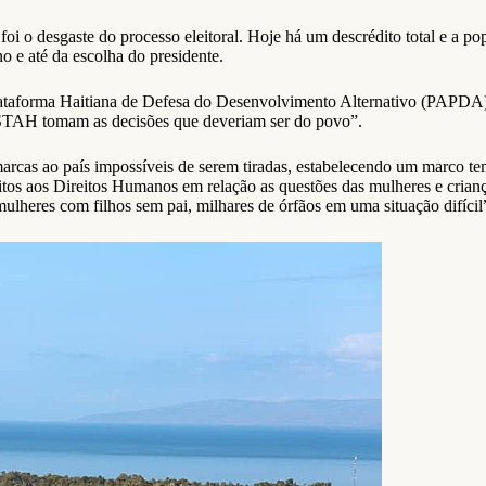
foi o desgaste do processo eleitoral. Hoje há um descrédito total e a p
o e até da escolha do presidente.
Plataforma Haitiana de Defesa do Desenvolvimento Alternativo (PAPD
USTAH tomam as decisões que deveriam ser do povo”.
cas ao país impossíveis de serem tiradas, estabelecendo um marco temp
os Direitos Humanos em relação as questões das mulheres e crianças: 
mulheres com filhos sem pai, milhares de órfãos em uma situação difícil