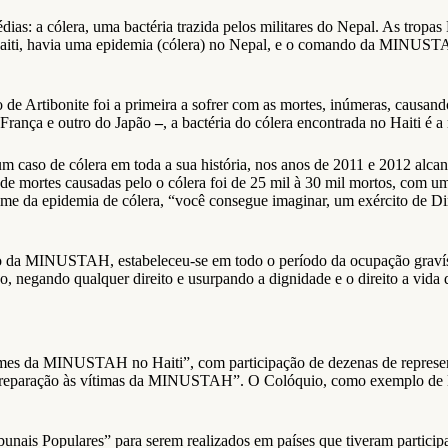
ias: a cólera, uma bactéria trazida pelos militares do Nepal. As tropas
 Haiti, havia uma epidemia (cólera) no Nepal, e o comando da MINUST
ão de Artibonite foi a primeira a sofrer com as mortes, inúmeras, caus
 França e outro do Japão
–
, a bactéria do cólera encontrada no Haiti é
m caso de cólera em toda a sua história, nos anos de 2011 e 2012 alca
de mortes causadas pelo o cólera foi de 25 mil à 30 mil mortos, com u
 crime da epidemia de cólera, “você consegue imaginar, um exército de 
io da MINUSTAH, estabeleceu-se em todo o período da ocupação gravís
o, negando qualquer direito e usurpando a dignidade e o direito a vida
mes da MINUSTAH no Haiti”, com participação de dezenas de represent
 e reparação às vítimas da MINUSTAH”. O Colóquio, como exemplo de lu
bunais Populares” para serem realizados em países que tiveram particip