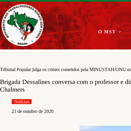
Pular
para
o
conteúdo
O MST
Tribunal Popular julga os crimes cometidos pela MINUSTAH/ONU no
Brigada Dessalines conversa com o professor e dir
Chalmers
Notícias
21 de outubro de 2020