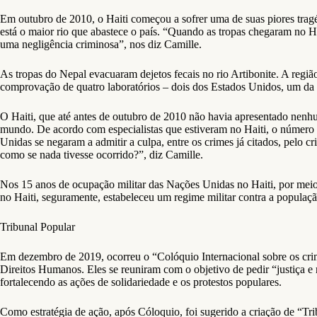
Em outubro de 2010, o Haiti começou a sofrer uma de suas piores tragéd
está o maior rio que abastece o país. “Quando as tropas chegaram no
uma negligência criminosa”, nos diz Camille.
As tropas do Nepal evacuaram dejetos fecais no rio Artibonite. A regi
comprovação de quatro laboratórios – dois dos Estados Unidos, um da
O Haiti, que até antes de outubro de 2010 não havia apresentado nenhu
mundo. De acordo com especialistas que estiveram no Haiti, o número 
Unidas se negaram a admitir a culpa, entre os crimes já citados, pelo
como se nada tivesse ocorrido?”, diz Camille.
Nos 15 anos de ocupação militar das Nações Unidas no Haiti, por me
no Haiti, seguramente, estabeleceu um regime militar contra a populaçã
Tribunal Popular
Em dezembro de 2019, ocorreu o “Colóquio Internacional sobre os cri
Direitos Humanos. Eles se reuniram com o objetivo de pedir “justiça
fortalecendo as ações de solidariedade e os protestos populares.
Como estratégia de ação, após Cóloquio, foi sugerido a criação de “Tri