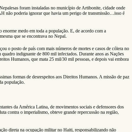
 Nepalesas foram instaladas no município de Artibonite, cidade onde
AH não poderia ignorar que havia um perigo de transmissão…isso é
ando enorme medo em toda a população. E, de acordo com a
 a mesma que se encontrava no Nepal.
nçou o posto de país com mais números de mortes e casos de cólera no
m quadro indignante de 800 mil infectados. Durante anos as Nações
Direitos Humanos, que mata 25 mil/30 mil pessoas, e depois vai embora
simas formas de desrespeitos aos Direitos Humanos. A missão de paz
 da população.
antes da América Latina, de movimentos sociais e defensores dos
ta contra o imperialismo, obteve grande repercussão na região,
ação direta na ocupação militar no Haiti, responsabilizando não