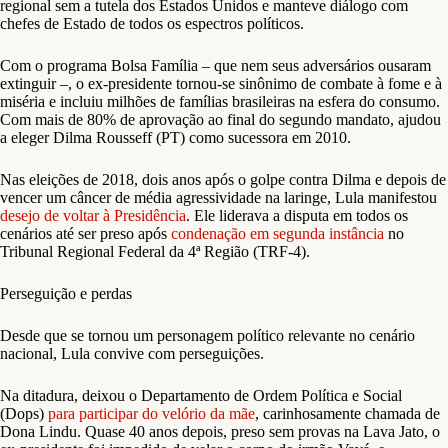
regional sem a tutela dos Estados Unidos e manteve diálogo com
chefes de Estado de todos os espectros políticos.
Com o programa Bolsa Família – que nem seus adversários ousaram
extinguir –, o ex-presidente tornou-se sinônimo de combate à fome e à
miséria e incluiu milhões de famílias brasileiras na esfera do consumo.
Com mais de 80% de aprovação ao final do segundo mandato, ajudou
a eleger Dilma Rousseff (PT) como sucessora em 2010.
Nas eleições de 2018, dois anos após o golpe contra Dilma e depois de
vencer um câncer de média agressividade na laringe, Lula manifestou
desejo de voltar à Presidência
. Ele liderava a disputa em todos os
cenários até ser preso após
condenação em segunda instância
no
Tribunal Regional Federal da 4ª Região (TRF-4).
Perseguição e perdas
Desde que se tornou um personagem político relevante no cenário
nacional, Lula convive com perseguições.
Na ditadura, deixou o Departamento de Ordem Política e Social
(Dops)
para participar do velório da mãe
, carinhosamente chamada de
Dona Lindu. Quase 40 anos depois, preso sem provas na Lava Jato, o