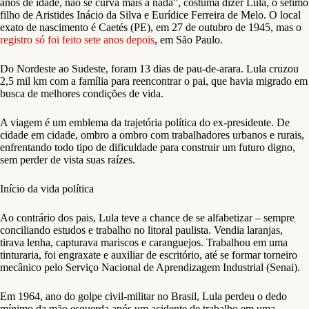
anos de idade, não se curva mais a nada”, costuma dizer Lula, o sétimo
filho de Aristides Inácio da Silva e Eurídice Ferreira de Melo. O local
exato de nascimento é Caetés (PE), em 27 de outubro de 1945, mas o
registro só foi feito sete anos depois
, em São Paulo.
Do Nordeste ao Sudeste, foram 13 dias de pau-de-arara. Lula cruzou
2,5 mil km com a família para reencontrar o pai, que havia migrado em
busca de melhores condições de vida.
A viagem é um emblema da trajetória política do ex-presidente. De
cidade em cidade, ombro a ombro com trabalhadores urbanos e rurais,
enfrentando todo tipo de dificuldade para construir um futuro digno,
sem perder de vista suas raízes.
Início da vida política
Ao contrário dos pais, Lula teve a chance de se alfabetizar – sempre
conciliando estudos e trabalho no litoral paulista. Vendia laranjas,
tirava lenha, capturava mariscos e caranguejos. Trabalhou em uma
tinturaria, foi engraxate e auxiliar de escritório, até se formar torneiro
mecânico pelo Serviço Nacional de Aprendizagem Industrial (Senai).
Em 1964, ano do golpe civil-militar no Brasil, Lula perdeu o dedo
mínimo da mão esquerda após um acidente de trabalho em uma