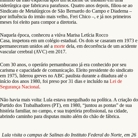
siderúrgica que fabricava parafusos. Quatro anos depois, filiou-se ao
Sindicato de Metalúrgicos de São Bernardo do Campo e Diadema –
por influência do irmão mais velho, Frei Chico –, e já nos primeiros
meses foi eleito para compor a diretoria.
Naquela época, conheceu a viúva Marisa Letícia Rocco
Casa, inspetora em um colégio estadual. Os dois se casaram em 1973 e
permaneceram unidos até a
morte
dela, em decorrência de um acidente
vascular cerebral (AVC) em 2017.
Com 30 anos, o operário pernambucano já era conhecido por seu
carisma e capacidade de comunicação. Eleito presidente do sindicato
em 1975, liderou greves no ABC paulista durante a ditadura até o
início dos anos 1980, foi preso por 31 dias e incluído na
Lei de
Segurança Nacional
.
Não havia mais volta: Lula estava mergulhado na política. A criação do
Partido dos Trabalhadores (PT), em 1980, “juntou as pontas” de sua
história familiar, no campo, e sua trajetória profissional, na cidade,
abrindo caminho para disputas muito além do chão de fábrica.
Lula visita o campus de Salinas do Instituto Federal do Norte, em 26