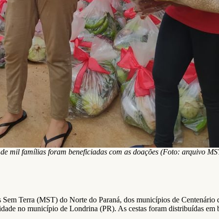
de mil famílias foram beneficiadas com as doações (Foto: arquivo M
is Sem Terra (MST) do Norte do Paraná, dos municípios de Centenário 
lidade no município de Londrina (PR). As cestas foram distribuídas em b