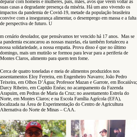
deparar com homens e mulheres, pais, mães, avós que vêem voltar às
suas casas a degradante presença da miséria. Há um ano vivendo os
impactos da pandemia de Covid-19, metade da população brasileira
convive com a insegurança alimentar, o desemprego em massa e a falta
de perspectiva de futuro. U
m cenário desolador, que pensávamos ter vencido há 17 anos. Mas se
a pandemia escancarou as nossas mazelas, ela também fortaleceu a
nossa solidariedade, a nossa empatia. Prova disso é que no último
domingo, mais um mutirão se formou para levar para a periferia de
Montes Claros, alimento para quem tem fome.
Cerca de quatro toneladas e meia de alimentos produzidos nos
assentamentos Eloy Ferreira, em Engenheiro Navarro; João Pedro
Teixeira, em Olhos D’Água; Professor Mazan e Garrote, em Bocaiúva;
Darcy Ribeiro, em Capitão Enéas; no acampamento da Fazenda
Arapuim, em Pedras de Maria da Cruz; no assentamento Estrela do
Norte, em Montes Claros; e na Escola Família Agrícola (EFA),
localizada na Área de Experimentação do Centro de Agricultura
Alternativa do Norte de Minas – CAA.