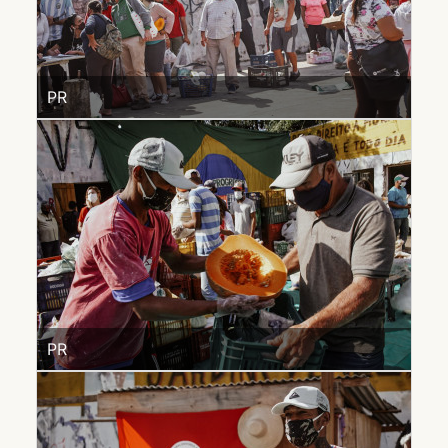
PR
PR