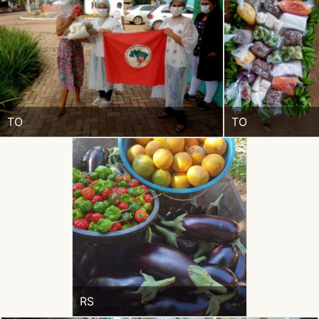
TO
TO
RS