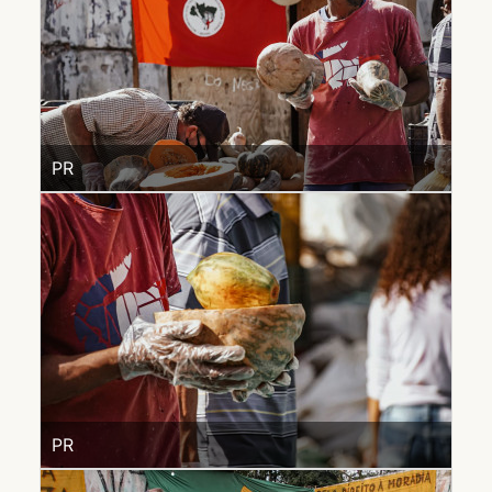
PR
PR