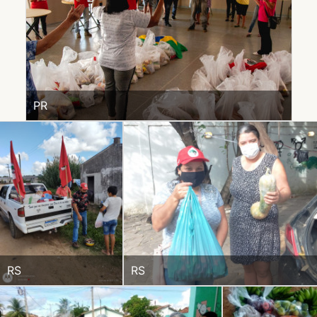
PR
RS
RS