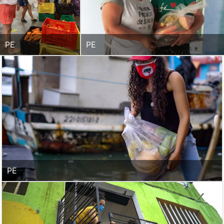
PE
PE
PE