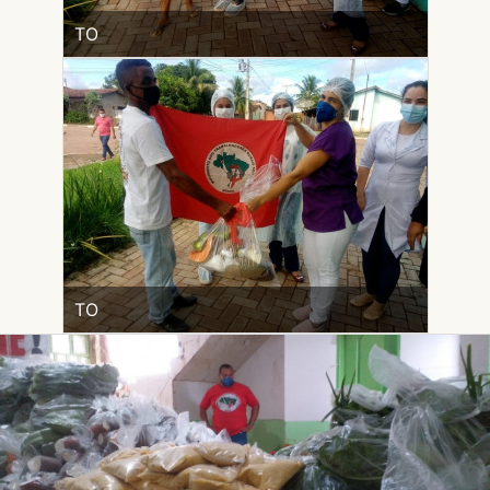
TO
TO