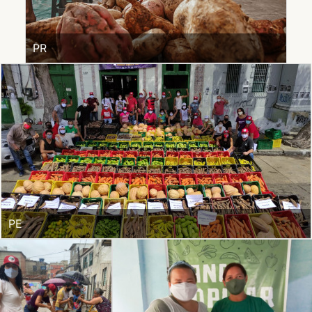
PR
PE