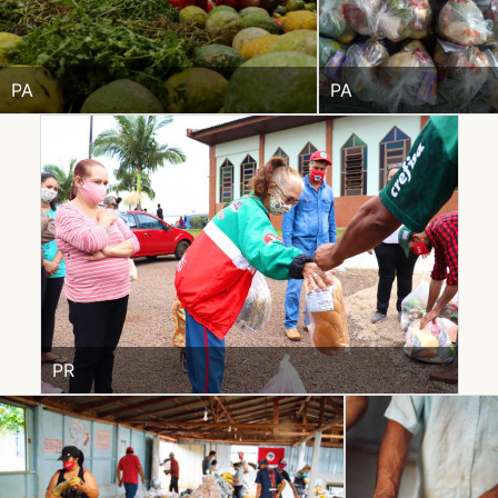
PA
PA
PR