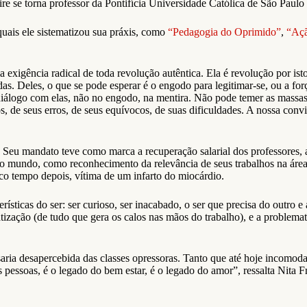
ire se torna professor da Pontifícia Universidade Católica de São Paul
quais ele sistematizou sua práxis, como
“Pedagogia do Oprimido”
,
“Açã
igência radical de toda revolução autêntica. Ela é revolução por isto.
s. Deles, o que se pode esperar é o engodo para legitimar-se, ou a for
diálogo com elas, não no engodo, na mentira. Não pode temer as massas,
tos, de seus erros, de seus equívocos, de suas dificuldades. A nossa co
Seu mandato teve como marca a recuperação salarial dos professores, a 
o o mundo, como reconhecimento da relevância de seus trabalhos na áre
co tempo depois, vítima de um infarto do miocárdio.
erísticas do ser: ser curioso, ser inacabado, o ser que precisa do outr
atização (de tudo que gera os calos nas mãos do trabalho), e a problema
aria desapercebida das classes opressoras. Tanto que até hoje incomoda 
s pessoas, é o legado do bem estar, é o legado do amor”, ressalta Nita 