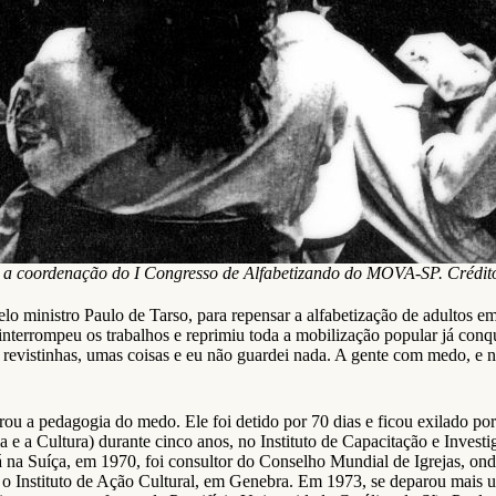
 a coordenação do I Congresso de Alfabetizando do MOVA-SP. Crédito 
elo ministro Paulo de Tarso, para repensar a alfabetização de adultos e
 interrompeu os trabalhos e reprimiu toda a mobilização popular já conq
 revistinhas, umas coisas e eu não guardei nada. A gente com medo, e 
rou a pedagogia do medo. Ele foi detido por 70 dias e ficou exilado por 
a Cultura) durante cinco anos, no Instituto de Capacitação e Invest
na Suíça, em 1970, foi consultor do Conselho Mundial de Igrejas, ond
 Instituto de Ação Cultural, em Genebra. Em 1973, se deparou mais um