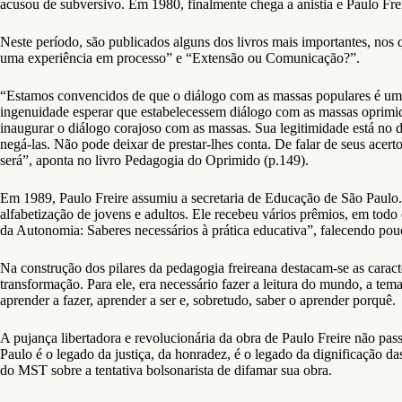
acusou de subversivo. Em 1980, finalmente chega a anistia e Paulo Fre
Neste período, são publicados alguns dos livros mais importantes, nos 
uma experiência em processo” e “Extensão ou Comunicação?”.
“Estamos convencidos de que o diálogo com as massas populares é uma ex
ingenuidade esperar que estabelecessem diálogo com as massas oprimida
inaugurar o diálogo corajoso com as massas. Sua legitimidade está no 
negá-las. Não pode deixar de prestar-lhes conta. De falar de seus acer
será”, aponta no livro Pedagogia do Oprimido (p.149).
Em 1989, Paulo Freire assumiu a secretaria de Educação de São Paulo. 
alfabetização de jovens e adultos. Ele recebeu vários prêmios, em tod
da Autonomia: Saberes necessários à prática educativa”, falecendo pou
Na construção dos pilares da pedagogia freireana destacam-se as caract
transformação. Para ele, era necessário fazer a leitura do mundo, a tem
aprender a fazer, aprender a ser e, sobretudo, saber o aprender porquê.
A pujança libertadora e revolucionária da obra de Paulo Freire não pass
Paulo é o legado da justiça, da honradez, é o legado da dignificação da
do MST sobre a tentativa bolsonarista de difamar sua obra.