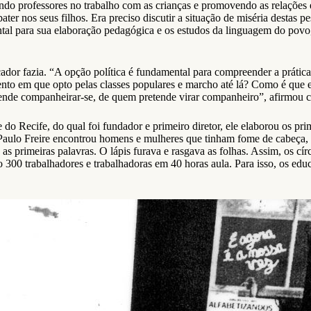
ndo professores no trabalho com as crianças e promovendo as relações e
ater nos seus filhos. Era preciso discutir a situação de miséria destas 
 para sua elaboração pedagógica e os estudos da linguagem do povo, 
or fazia. “A opção política é fundamental para compreender a prática 
nto em que opto pelas classes populares e marcho até lá? Como é que e
nde companheirar-se, de quem pretende virar companheiro”, afirmou ce
 do Recife, do qual foi fundador e primeiro diretor, ele elaborou os 
aulo Freire encontrou homens e mulheres que tinham fome de cabeça, f
s primeiras palavras. O lápis furava e rasgava as folhas. Assim, os círc
o 300 trabalhadores e trabalhadoras em 40 horas aula. Para isso, os e