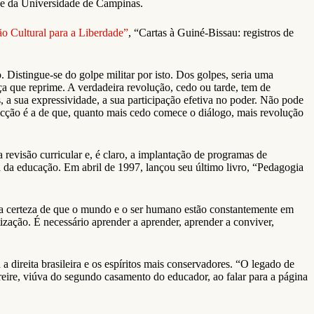
o e da Universidade de Campinas.
o Cultural para a Liberdade”
, “Cartas à Guiné-Bissau: registros de
 Distingue-se do golpe militar por isto. Dos golpes, seria uma
ça que reprime. A verdadeira revolução, cedo ou tarde, tem de
 a sua expressividade, a sua participação efetiva no poder. Não pode
nvicção é a de que, quanto mais cedo comece o diálogo, mais revolução
revisão curricular e, é claro, a implantação de programas de
a da educação. Em abril de 1997, lançou seu último livro, “Pedagogia
o e a certeza de que o mundo e o ser humano estão constantemente em
tização. É necessário aprender a aprender, aprender a conviver,
a direita brasileira e os espíritos mais conservadores. “O legado de
Freire, viúva do segundo casamento do educador, ao falar para a página