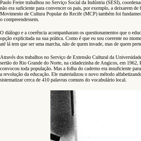
Paulo Freire trabalhou no Serviço Social da Indústria (SESI), coordena
não era suficiente para convencer os pais, por exemplo, a deixarem de b
Movimento de Cultura Popular do Recife (MCP) também foi fundamental
o compreendessem.
O diálogo e a coerência acompanharam os questionamentos que o educad
opção explicitada na sua prática. Como é que eu sou coerente no mome
até lá tem que ser uma marcha, não de quem invade, mas de quem prete
Através dos trabalhos no Serviço de Extensão Cultural da Universidade
sertão do Rio Grande do Norte, na cidadezinha de Angicos, em 1962, P
convocou toda população. Mas a folha do caderno era insuficiente para a
a revolução da educação. Ele materializou o novo método alfabetizand
sistematizar cerca de 410 palavras comuns do vocabulário local.