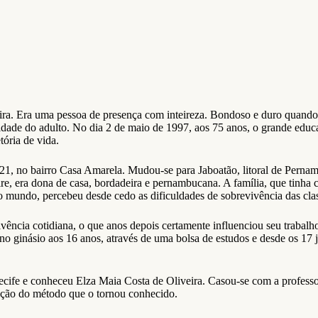
ra. Era uma pessoa de presença com inteireza. Bondoso e duro quando 
vidade do adulto. No dia 2 de maio de 1997, aos 75 anos, o grande educa
tória de vida.
1, no bairro Casa Amarela. Mudou-se para Jaboatão, litoral de Pernamb
re, era dona de casa, bordadeira e pernambucana. A família, que tinha 
 o mundo, percebeu desde cedo as dificuldades de sobrevivência das cla
a vivência cotidiana, o que anos depois certamente influenciou seu traba
no ginásio aos 16 anos, através de uma bolsa de estudos e desde os 17 j
ife e conheceu Elza Maia Costa de Oliveira. Casou-se com a professora
ração do método que o tornou conhecido.