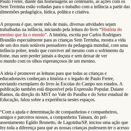
Paulo Freire, diante das homenagens ao centenário, as ações com os
Sem Terrinha estão voltadas para o trabalho com a infância a partir das
dimensões pedagógica, lúdica, política e criativa.
A proposta é que, neste mês de maio, diversas atividades sejam
trabalhadas na infância, iniciando pela leitura do livro “
História do
menino que lia o mundo
”. A história, escrita por Carlos Rodrigues
Brandão especialmente para as crianças Sem Terrinha, mostra a vida
de um dos mais notáveis pensadores da pedagogia mundial, com uma
infância pobre, tendo que conviver até mesmo com o sofrimento da
fome, mas sem perder jamais a doçura e sem deixar de ver
o mundo com os olhos esperançosos de um menino.
A ideia é promover as leituras para que todas as crianças e
educadoras/es conheçam a história e o legado de Paulo Freire,
enviando exemplares do livro às Escolas do Campo nos estados. A
publicação também está disponível pela Expressão Popular. Daiane
Ramos, da direção do MST no Vale do Paraíba e do Setor estadual de
Educação, falou sobre a experiência nestes espaços.
“Com a ajuda e determinação de companheiras e companheiros,
amigos e parceiros nossos, a companheira Tainara, do pré-
assentamento Egídio Brunetto, de Lagoinha/SP, iniciou uma ação que
fez toda a diferença para que as nossas crianças pudessem ter o acesso