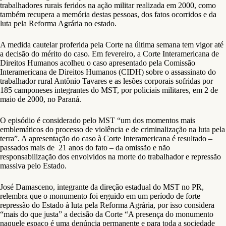
trabalhadores rurais feridos na ação militar realizada em 2000, como
também recupera a memória destas pessoas, dos fatos ocorridos e da
luta pela Reforma Agrária no estado.
A medida cautelar proferida pela Corte na última semana tem vigor até
a decisão do mérito do caso. Em fevereiro, a Corte Interamericana de
Direitos Humanos acolheu o caso apresentado pela Comissão
Interamericana de Direitos Humanos (CIDH) sobre o assassinato do
trabalhador rural Antônio Tavares e as lesões corporais sofridas por
185 camponeses integrantes do MST, por policiais militares, em 2 de
maio de 2000, no Paraná.
O episódio é considerado pelo MST “um dos momentos mais
emblemáticos do processo de violência e de criminalização na luta pela
terra”. A apresentação do caso à Corte Interamericana é resultado –
passados mais de 21 anos do fato – da omissão e não
responsabilização dos envolvidos na morte do trabalhador e repressão
massiva pelo Estado.
José Damasceno, integrante da direção estadual do MST no PR,
relembra que o monumento foi erguido em um período de forte
repressão do Estado à luta pela Reforma Agrária, por isso considera
“mais do que justa” a decisão da Corte “A presença do monumento
naquele espaço é uma denúncia permanente e para toda a sociedade