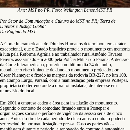
Arte: MST no PR. Foto: Wellington Lenon/MST PR
Por Setor de Comunicação e Cultura do MST no PR; Terra de
Direitos e Justiça Global
Da Página do MST
A Corte Interamericana de Direitos Humanos determinou, em caráter
excepcional, que o Estado brasileiro proteja o monumento em memória
à luta pela Reforma Agrária e ao trabalhador rural Antônio Tavares
Pereira, assassinado em 2000 pela Polícia Militar do Paraná. A decisão
da Corte Interamericana, proferida no último dia 24 de junho,
reconhece o risco iminente de dano ao monumento projetado por
Oscar Niemeyer e fixado às margens da rodovia BR-227, no km 108,
em Campo Largo, Paraná, com a manifestação pela empresa Postepar,
proprietária do terreno onde a obra foi instalada, de interesse em
removê-lo do local.
Em 2001 a empresa cedeu a área para instalação do monumento.
Segundo o contrato de comodato firmado entre a Postepar e
organizações sociais o período de vigência da sessão seria de cinco
anos. Antes do fim de cada período de cinco anos o contrato poderia
ser rescindido por manifestação expressa. Caso as partes não se
manifestem durante o período, a renovação do contrato é automática,