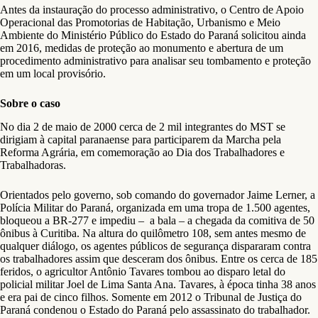
Antes da instauração do processo administrativo, o Centro de Apoio
Operacional das Promotorias de Habitação, Urbanismo e Meio
Ambiente do Ministério Público do Estado do Paraná solicitou ainda
em 2016, medidas de proteção ao monumento e abertura de um
procedimento administrativo para analisar seu tombamento e proteção
em um local provisório.
Sobre o caso
No dia 2 de maio de 2000 cerca de 2 mil integrantes do MST se
dirigiam à capital paranaense para participarem da Marcha pela
Reforma Agrária, em comemoração ao Dia dos Trabalhadores e
Trabalhadoras.
Orientados pelo governo, sob comando do governador Jaime Lerner, a
Polícia Militar do Paraná, organizada em uma tropa de 1.500 agentes,
bloqueou a BR-277 e impediu –
a bala – a
chegada da comitiva de 50
ônibus à Curitiba. Na altura do quilômetro 108, sem antes mesmo de
qualquer diálogo, os agentes públicos de segurança dispararam contra
os trabalhadores assim que desceram dos ônibus. Entre os cerca de 185
feridos, o agricultor Antônio Tavares tombou ao disparo letal do
policial militar Joel de Lima Santa Ana. Tavares, à época tinha 38 anos
e era pai de cinco filhos. Somente em 2012 o Tribunal de Justiça do
Paraná condenou o Estado do Paraná pelo assassinato do trabalhador.