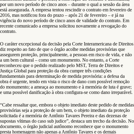
por um novo período de cinco anos – durante o qual a sessão da área
está assegurada. A empresa tentou rescindir o contrato em fevereiro de
2016, mas notificou fora do prazo – após 21 de fevereiro – e já na
vigência do novo período de cinco anos de validade do contrato. Em
recente comunicado a empresa solicitou novamente a revogação do
contrato.
O caráter excepcional da decisão pela Corte Interamericana de Direitos
diz respeito ao fato de que o órgão acolhe medidas provisórias que
assegurem proteção, principalmente, a pessoas em risco de vida, e não
a um bem cultural – como um monumento. No entanto, a Corte
reconheceu que o pedido realizado pelo MST, Terra de Direitos e
Justiça Global para proteção da obra cumpre três condições
fundamentais para determinação de medida provisória: a defesa da
obra é urgente, tendo em vista o risco de dano com possível remoção
do monumento; a ameaça ao monumento e à memória de luta é grave;
e uma possível danificação à obra configura-se como dano irreparável.
“Cabe ressaltar que, embora o objeto imediato deste pedido de medidas
provisórias seja a proteção de um bem, o objeto imediato da proteção
solicitada é a memória de Antônio Tavares Pereira e das dezenas de
supostas vítimas do caso sub judice”, destaca um trecho da decisão. No
documento, o órgão judicial autônomo reconhece que o monumento
presta homenagem não apenas a Antônio Tavares e os demais