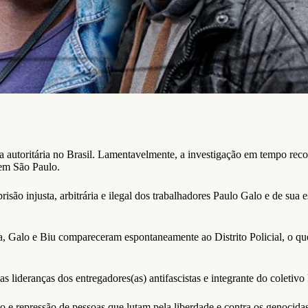
a autoritária no Brasil. Lamentavelmente, a investigação em tempo recor
 em São Paulo.
são injusta, arbitrária e ilegal dos trabalhadores Paulo Galo e de sua
a, Galo e Biu compareceram espontaneamente ao Distrito Policial, o qu
lideranças dos entregadores(as) antifascistas e integrante do coletivo
o e repressão de pessoas que lutam pela liberdade e contra os genocida