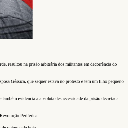
de, resultou na prisão arbitrária dos militantes em decorrência do
 esposa Géssica, que sequer estava no protesto e tem um filho pequeno
e também evidencia a absoluta desnecessidade da prisão decretada
 Revolução Periférica.
s de ontem e de hoje.