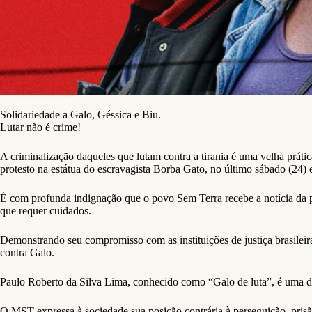
Solidariedade a Galo, Géssica e Biu.
Lutar não é crime!
A criminalização daqueles que lutam contra a tirania é uma velha prátic
protesto na estátua do escravagista Borba Gato, no último sábado (24)
É com profunda indignação que o povo Sem Terra recebe a notícia da pri
que requer cuidados.
Demonstrando seu compromisso com as instituições de justiça brasileir
contra Galo.
Paulo Roberto da Silva Lima, conhecido como “Galo de luta”, é uma das 
O MST expressa à sociedade sua posição contrária à perseguição, prisã