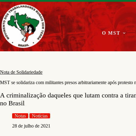
Pular
para
o
conteúdo
O MST
Nota de Solidariedade
MST se solidariza com militantes presos arbitrariamente após protesto 
A criminalização daqueles que lutam contra a tiran
no Brasil
Notas
Notícias
28 de julho de 2021