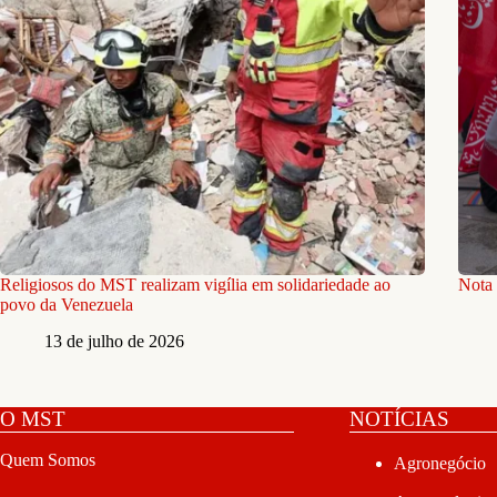
Religiosos do MST realizam vigília em solidariedade ao
Nota 
povo da Venezuela
13 de julho de 2026
O MST
NOTÍCIAS
Quem Somos
Agronegócio