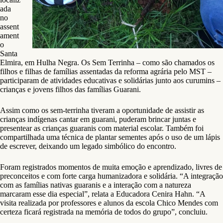
ada
no
assent
ament
o
Santa
Elmira, em Hulha Negra. Os Sem Terrinha – como são chamados os
filhos e filhas de famílias assentadas da reforma agrária pelo MST –
participaram de atividades educativas e solidárias junto aos curumins –
crianças e jovens filhos das famílias Guarani.
Assim como os sem-terrinha tiveram a oportunidade de assistir as
crianças indígenas cantar em guarani, puderam brincar juntas e
presentear as crianças guaranis com material escolar. Também foi
compartilhada uma técnica de plantar sementes após o uso de um lápis
de escrever, deixando um legado simbólico do encontro.
Foram registrados momentos de muita emoção e aprendizado, livres de
preconceitos e com forte carga humanizadora e solidária. “A integração
com as famílias nativas guaranis e a interação com a natureza
marcaram esse dia especial”, relata a Educadora Cenira Hahn. “A
visita realizada por professores e alunos da escola Chico Mendes com
certeza ficará registrada na memória de todos do grupo”, concluiu.