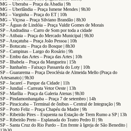
MG – Uberaba – Praça da Abadia | 9h
MG – Uberlândia – Praça Ismene Mendes | 9h30
MG – Varginha – Praça do ET | 10h
MG – Viçosa – Praça Silviano Brandão | 8h30
SP – Águas de Lindóia – Praça Valdir Gomes de Morais
SP – Andradina – Carro de Som por toda a cidade
SP – Atibaia – Praça do Mercado Municipal | 9h30
SP – Araçatuba – Praça João Pessoa | 10h
SP – Botucatu – Praça do Bosque | 8h30
SP – Campinas – Largo do Rosário | 9h
SP – Embu das Artes – Praça das Artes | 10h
SP – Ilhabela – Praça da Mangueira | 15h
SP – Itanhaém – Faixaço Passarela do Loty | 10h
SP – Guararema – Praça Deoclésia de Almeida Mello (Praça do
Artesanato) | 9h30
SP – Jacareí – Parque da Cidade | 11h
SP – Jundiaí – Carreata Vetor Oeste | 13h
SP – Marília – Praça da Galeria Atenas | 9h30
SP – Pindamonhangaba – Praça 7 de setembro | 14h
SP – Piracicaba – Terminal de ônibus – Central de Integração | 9h
SP – Porto Feliz – Praça Chapéu da Madre | 9h
SP – Ribeirão Pires – Esquenta na Estação de Trem Rumo a SP | 13h
SP – Ribeirão Preto – Esplanada do Teatro Pedro II | 9h
SP – Santa Cruz do Rio Pardo – Em frente à Igreja de São Benedito |
13h30