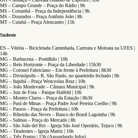
MS – Campo Grande – Praça do Rádio | 9h
MS – Corumbá – Praça da Independência | 9h
MS – Dourados – Praça Antônio João | 8h
MT – Cuiabá – Praça Alencastro | 15h
Sudeste
ES – Vitória – Bicicletada Caminhada, Carreata e Motoata na UFES |
14h
MG – Barbacena – Pontilhão | 10h
MG – Belo Horizonte – Praça da Liberdade | 15h30
MG – Coronel Fabriciano – Em frente à Prefeitura | 8h30
MG – Divinópolis – R. São Paulo, no quarteirão fechado | 9h
MG – Itajubá – Praça Wenceslau Braz | 10h
MG – João Monlevade – Câmara Municipal | 9h
MG – Juiz de Fora – Parque Halfeld | 10h
MG – Montes Claros – Praça da Estação | 8h30
MG – Pará de Minas – Praça Padre José Pereira Coelho | 9h
MG – Passos – Praça da Prefeitura | 10h
MG – Ribeirão das Neves – Banco do Brasil Lagoinha | 9h
MG – Salinas – Praça do Mercado | 8h
MG – São João del Rei – Igreja São José Operário, Tejuco | 9h
MG – Tiradentes – Igreja Matriz | 16h
MG – Três Pontas | 15h (Aguardando Infos)