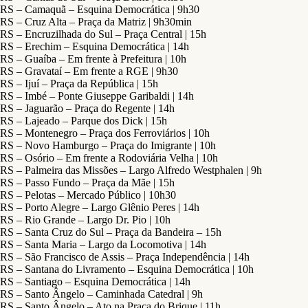
RS – Camaquã – Esquina Democrática | 9h30
RS – Cruz Alta – Praça da Matriz | 9h30min
RS – Encruzilhada do Sul – Praça Central | 15h
RS – Erechim – Esquina Democrática | 14h
RS – Guaíba – Em frente à Prefeitura | 10h
RS – Gravataí – Em frente a RGE | 9h30
RS – Ijuí – Praça da República | 15h
RS – Imbé – Ponte Giuseppe Garibaldi | 14h
RS – Jaguarão – Praça do Regente | 14h
RS – Lajeado – Parque dos Dick | 15h
RS – Montenegro – Praça dos Ferroviários | 10h
RS – Novo Hamburgo – Praça do Imigrante | 10h
RS – Osório – Em frente a Rodoviária Velha | 10h
RS – Palmeira das Missões – Largo Alfredo Westphalen | 9h
RS – Passo Fundo – Praça da Mãe | 15h
RS – Pelotas – Mercado Público | 10h30
RS – Porto Alegre – Largo Glênio Peres | 14h
RS – Rio Grande – Largo Dr. Pio | 10h
RS – Santa Cruz do Sul – Praça da Bandeira – 15h
RS – Santa Maria – Largo da Locomotiva | 14h
RS – São Francisco de Assis – Praça Independência | 14h
RS – Santana do Livramento – Esquina Democrática | 10h
RS – Santiago – Esquina Democrática | 14h
RS – Santo Ângelo – Caminhada Catedral | 9h
RS – Santo Ângelo – Ato na Praça do Brique | 11h