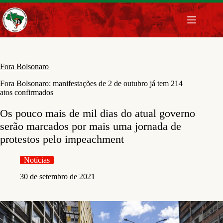
Pular
para
o
conteúdo
Fora Bolsonaro
Fora Bolsonaro: manifestações de 2 de outubro já tem 214
atos confirmados
Os pouco mais de mil dias do atual governo
serão marcados por mais uma jornada de
protestos pelo impeachment
Notícias
30 de setembro de 2021