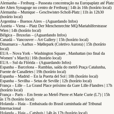
Alemanha – Freiburg – Passeata concentração na Europaplatz até Platz
der Alten Synagoge no centro de Freiburg | 14h às 16h (horário local)
Alemanha – Munique – Geschwister-Scholl-Platz | 11h às 12h30
(horário local)
Argentina – Buenos Aires – (Aguardando Infos)
Áustria – Viena – Platz Der Menchenrechte MQ/Mariahilferstrasse
Wien | 14h (horário local)
Bélgica – Bruxelas – (Aguardando Infos)
Canadá – Vancouver – Art Gallery | 15h (horário local)
Dinamarca – Aarhus – Møllepark (Coletivo Aurora) | 15h (horário
local)
EUA – Nova York – Washington Square , Manhattan (no final da
Women’ s March) | 16h (horário local)
EUA – Sul da Flórida – (Aguardando Infos)
Espanha – Barcelona – Ramblas, saída do metrô Praça Catalunha,
Fuente de Canalletes | 19h (horário local)
Espanha – Madrid – En la Puerta del Sol | 18h (horário local)
Espanha – Sevilha – Setas de Seville | 12h (horário local)
França – Lille – La Grand Place próximo da Gare Lille-Flandres | 17h
(horário local)
França – Paris – Em frente ao Metrô Pierre et Marie Curie (L7) | 15h
às 17h (horário local)
Holanda – Haia – Embaixada do Brasil caminhada até Tribunal
Internacional
Holanda – Haia – Catshuis | 14h às 17h (horário local)