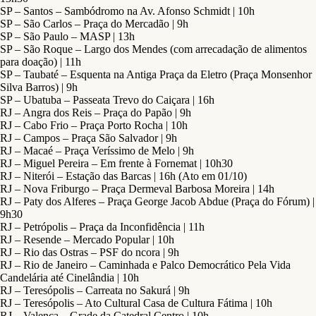
SP – Santos – Sambódromo na Av. Afonso Schmidt | 10h
SP – São Carlos – Praça do Mercadão | 9h
SP – São Paulo – MASP | 13h
SP – São Roque – Largo dos Mendes (com arrecadação de alimentos
para doação) | 11h
SP – Taubaté – Esquenta na Antiga Praça da Eletro (Praça Monsenhor
Silva Barros) | 9h
SP – Ubatuba – Passeata Trevo do Caiçara | 16h
RJ – Angra dos Reis – Praça do Papão | 9h
RJ – Cabo Frio – Praça Porto Rocha | 10h
RJ – Campos – Praça São Salvador | 9h
RJ – Macaé – Praça Veríssimo de Melo | 9h
RJ – Miguel Pereira – Em frente à Fornemat | 10h30
RJ – Niterói – Estação das Barcas | 16h (Ato em 01/10)
RJ – Nova Friburgo – Praça Dermeval Barbosa Moreira | 14h
RJ – Paty dos Alferes – Praça George Jacob Abdue (Praça do Fórum) |
9h30
RJ – Petrópolis – Praça da Inconfidência | 11h
RJ – Resende – Mercado Popular | 10h
RJ – Rio das Ostras – PSF do ncora | 9h
RJ – Rio de Janeiro – Caminhada e Palco Democrático Pela Vida
Candelária até Cinelândia | 10h
RJ – Teresópolis – Carreata no Sakurá | 9h
RJ – Teresópolis – Ato Cultural Casa de Cultura Fátima | 10h
RJ – Valença – Grade da Catedral Centro | 10h