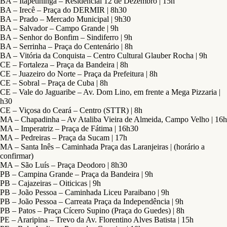
BA – Itapetininga – Residencial 12 de Dezembro | 15h
BA – Irecê – Praça do DERMIR | 8h30
BA – Prado – Mercado Municipal | 9h30
BA – Salvador – Campo Grande | 9h
BA – Senhor do Bonfim – Sindiferro | 9h
BA – Serrinha – Praça do Centenário | 8h
BA – Vitória da Conquista – Centro Cultural Glauber Rocha | 9h
CE – Fortaleza – Praça da Bandeira | 8h
CE – Juazeiro do Norte – Praça da Prefeitura | 8h
CE – Sobral – Praça de Cuba | 8h
CE – Vale do Jaguaribe – Av. Dom Lino, em frente a Mega Pizzaria |
h30
CE – Viçosa do Ceará – Centro (STTR) | 8h
MA – Chapadinha – Av Ataliba Vieira de Almeida, Campo Velho | 16h
MA – Imperatriz – Praça de Fátima | 16h30
MA – Pedreiras – Praça da Sucam | 17h
MA – Santa Inês – Caminhada Praça das Laranjeiras | (horário a
confirmar)
MA – São Luís – Praça Deodoro | 8h30
PB – Campina Grande – Praça da Bandeira | 9h
PB – Cajazeiras – Oiticicas | 9h
PB – João Pessoa – Caminhada Liceu Paraibano | 9h
PB – João Pessoa – Carreata Praça da Independência | 9h
PB – Patos – Praça Cícero Supino (Praça do Guedes) | 8h
PE – Araripina – Trevo da Av. Florentino Alves Batista | 15h