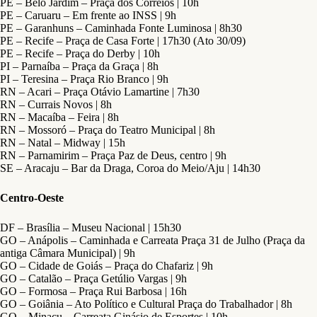
PE – Belo Jardim – Praça dos Correios | 10h
PE – Caruaru – Em frente ao INSS | 9h
PE – Garanhuns – Caminhada Fonte Luminosa | 8h30
PE – Recife – Praça de Casa Forte | 17h30 (Ato 30/09)
PE – Recife – Praça do Derby | 10h
PI – Parnaíba – Praça da Graça | 8h
PI – Teresina – Praça Rio Branco | 9h
RN – Acari – Praça Otávio Lamartine | 7h30
RN – Currais Novos | 8h
RN – Macaíba – Feira | 8h
RN – Mossoró – Praça do Teatro Municipal | 8h
RN – Natal – Midway | 15h
RN – Parnamirim – Praça Paz de Deus, centro | 9h
SE – Aracaju – Bar da Draga, Coroa do Meio/Aju | 14h30
Centro-Oeste
DF – Brasília – Museu Nacional | 15h30
GO – Anápolis – Caminhada e Carreata Praça 31 de Julho (Praça da
antiga Câmara Municipal) | 9h
GO – Cidade de Goiás – Praça do Chafariz | 9h
GO – Catalão – Praça Getúlio Vargas | 9h
GO – Formosa – Praça Rui Barbosa | 16h
GO – Goiânia – Ato Político e Cultural Praça do Trabalhador | 8h
GO – Minaçu – Carreata Ginásio de Esportes | 10h