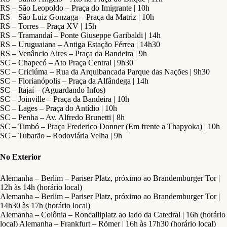
RS – São Leopoldo – Praça do Imigrante | 10h
RS – São Luiz Gonzaga – Praça da Matriz | 10h
RS – Torres – Praça XV | 15h
RS – Tramandaí – Ponte Giuseppe Garibaldi | 14h
RS – Uruguaiana – Antiga Estação Férrea | 14h30
RS – Venâncio Aires – Praça da Bandeira | 9h
SC – Chapecó – Ato Praça Central | 9h30
SC – Criciúma – Rua da Arquibancada Parque das Nações | 9h30
SC – Florianópolis – Praça da Alfândega | 14h
SC – Itajaí – (Aguardando Infos)
SC – Joinville – Praça da Bandeira | 10h
SC – Lages – Praça do Antídio | 10h
SC – Penha – Av. Alfredo Brunetti | 8h
SC – Timbó – Praça Frederico Donner (Em frente a Thapyoka) | 10h
SC – Tubarão – Rodoviária Velha | 9h
No Exterior
Alemanha – Berlim – Pariser Platz, próximo ao Brandemburger Tor |
12h às 14h (horário local)
Alemanha – Berlim – Pariser Platz, próximo ao Brandemburger Tor |
14h30 às 17h (horário local)
Alemanha – Colônia – Roncalliplatz ao lado da Catedral | 16h (horário
local) Alemanha – Frankfurt – Römer | 16h às 17h30 (horário local)