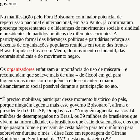
governo.
Na manifestação pelo Fora Bolsonaro com maior potencial de
repercussão nacional e internacional, em São Paulo, já confirmaram
presença representantes e e lideranças de movimentos sociais e sindical
e presidentes de partidos políticos de diferentes correntes. A
participação formal das lideranças políticas e partidárias reforça as
dezenas de organizações populares reunidas em torno das frentes
Brasil Popular e Povo sem Medo, do movimento estudantil, das
centrais sindicais e do movimento negro.
Os
organizadores
enfatizam a importância do uso de máscara – e
recomendam que se leve mais de uma – de álcool em gel para
higienizar as mãos com frequência e de se manter o maior
distanciamento social possível durante a participação no ato.
“É preciso mobilizar, participar desse momento histórico do país,
porque ninguém aguenta mais esse governo Bolsonaro”, afirma o
presidente da CUT-SP, Douglas Izzo. “Ninguém aguenta mais os 14
milhões de desempregados no Brasil, os 39 milhões de brasileiros que
vivem na informalidade, os brasileiros que estão desalentados, e os que
hoje passam fome e precisam de cesta básica para ter o mínimo para
sobreviver durante o mês”, disse Izzo em reportagem de Girrana
Rodrigues no Seu Jornal, da
TVT
, nesta quarta-feira (29).