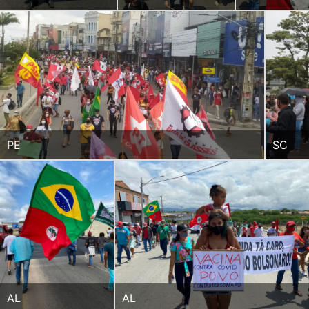
PE
SC
AL
AL