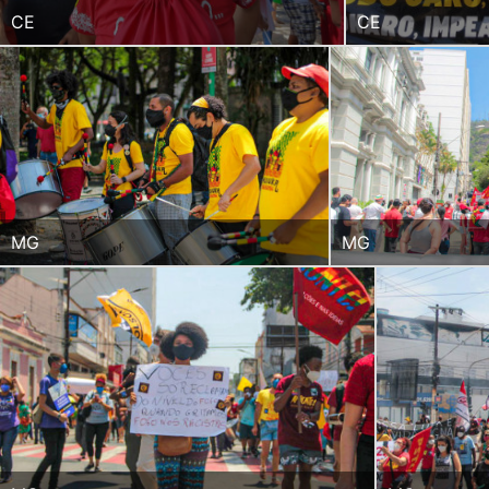
CE
CE
MG
MG