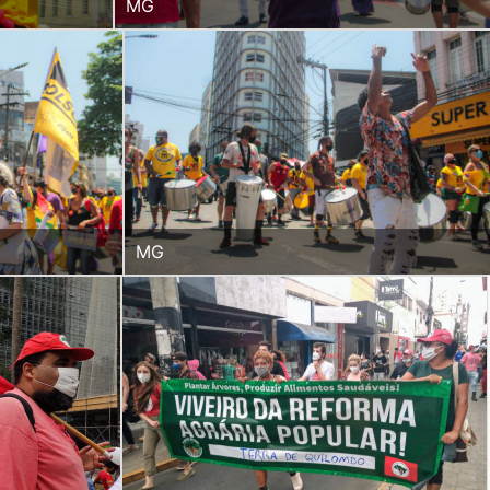
MG
MG