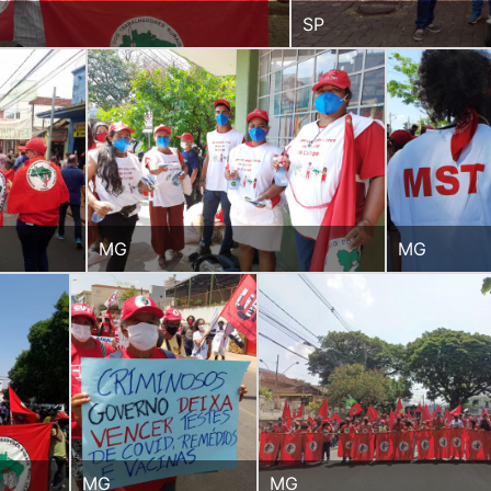
SP
MG
MG
MG
MG