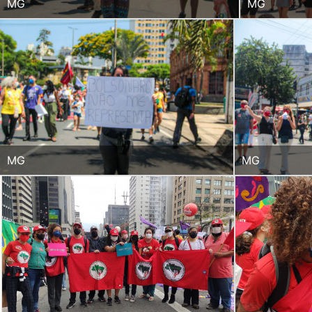
MG
MG
MG
MG