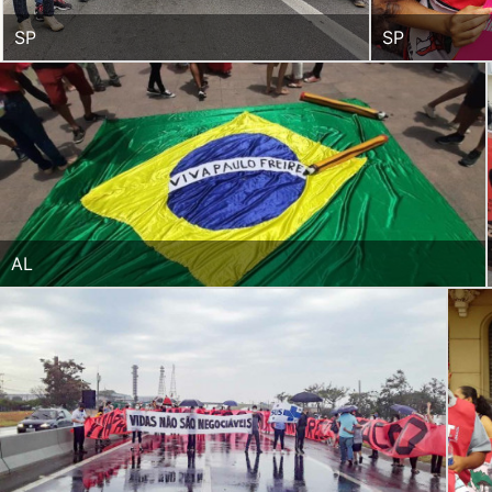
SP
SP
AL