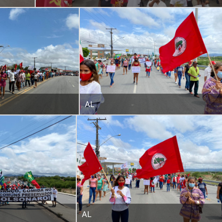
AL
AL