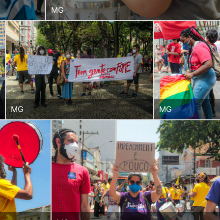
MG
MG
MG