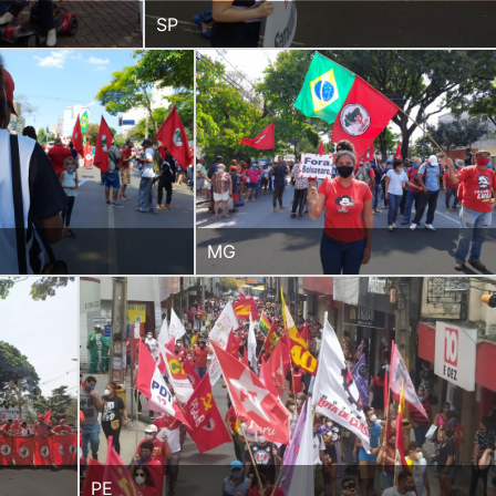
SP
MG
PE