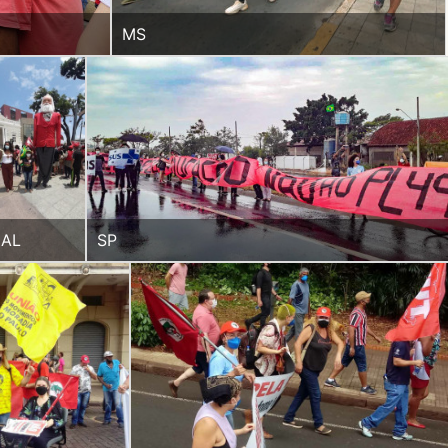
MS
AL
SP