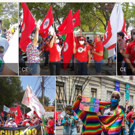
CE
CE