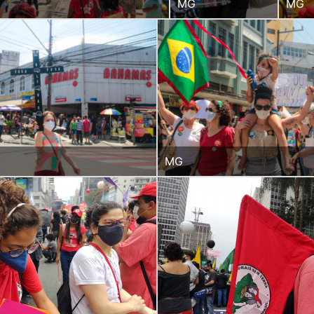
MG
MG
MG