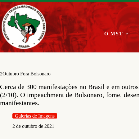
Pular
para
o
conteúdo
O MST
2Outubro Fora Bolsonaro
Cerca de 300 manifestações no Brasil e em outros 
(2/10). O impeachment de Bolsonaro, fome, desem
manifestantes.
Galerias de Imagens
2 de outubro de 2021