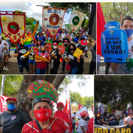
AL
CE