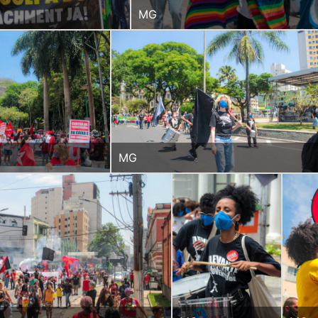
MG
MG