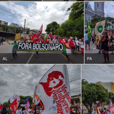
AL
PA