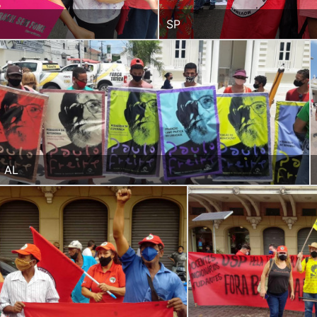
SP
AL