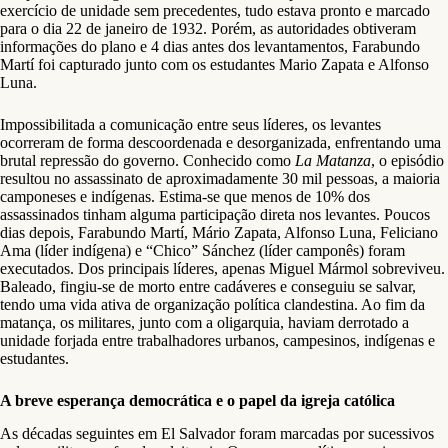
exercício de unidade sem precedentes, tudo estava pronto e marcado
para o dia 22 de janeiro de 1932. Porém, as autoridades obtiveram
informações do plano e 4 dias antes dos levantamentos, Farabundo
Martí foi capturado junto com os estudantes Mario Zapata e Alfonso
Luna.
Impossibilitada a comunicação entre seus líderes, os levantes
ocorreram de forma descoordenada e desorganizada, enfrentando uma
brutal repressão do governo. Conhecido como
La Matanza
, o episódio
resultou no assassinato de aproximadamente 30 mil pessoas, a maioria
camponeses e indígenas. Estima-se que menos de 10% dos
assassinados tinham alguma participação direta nos levantes. Poucos
dias depois, Farabundo Martí, Mário Zapata, Alfonso Luna, Feliciano
Ama (líder indígena) e “Chico” Sánchez (líder camponês) foram
executados. Dos principais líderes, apenas Miguel Mármol sobreviveu.
Baleado, fingiu-se de morto entre cadáveres e conseguiu se salvar,
tendo uma vida ativa de organização política clandestina. Ao fim da
matança, os militares, junto com a oligarquia, haviam derrotado a
unidade forjada entre trabalhadores urbanos, campesinos, indígenas e
estudantes.
A breve esperança democrática e o papel da igreja católica
As décadas seguintes em El Salvador foram marcadas por sucessivos