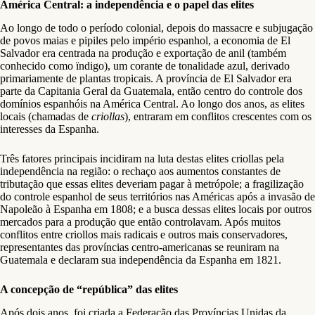
América Central: a independência e o papel das elites
Ao longo de todo o período colonial, depois do massacre e subjugação
de povos maias e pipiles pelo império espanhol, a economia de El
Salvador era centrada na produção e exportação de anil (também
conhecido como ïndigo), um corante de tonalidade azul, derivado
primariamente de plantas tropicais. A província de El Salvador era
parte da Capitania Geral da Guatemala, então centro do controle dos
domínios espanhóis na América Central. Ao longo dos anos, as elites
locais (chamadas de
criollas
), entraram em conflitos crescentes com os
interesses da Espanha.
Três fatores principais incidiram na luta destas elites criollas pela
independência na região: o rechaço aos aumentos constantes de
tributação que essas elites deveriam pagar à metrópole; a fragilização
do controle espanhol de seus territórios nas Américas após a invasão de
Napoleão à Espanha em 1808; e a busca dessas elites locais por outros
mercados para a produção que então controlavam. Após muitos
conflitos entre criollos mais radicais e outros mais conservadores,
representantes das províncias centro-americanas se reuniram na
Guatemala e declaram sua independência da Espanha em 1821.
A concepção de “república” das elites
Após dois anos, foi criada a Federação das Províncias Unidas da