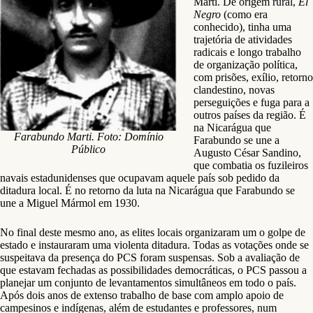
Martí. De origem rural,
El
Negro
(como era
conhecido), tinha uma
trajetória de atividades
radicais e longo trabalho
de organização política,
com prisões, exílio, retorno
clandestino, novas
perseguições e fuga para a
outros países da região. É
na Nicarágua que
Farabundo Marti. Foto: Domínio
Farabundo se une a
Público
Augusto César Sandino,
que combatia os fuzileiros
navais estadunidenses que ocupavam aquele país sob pedido da
ditadura local. É no retorno da luta na Nicarágua que Farabundo se
une a Miguel Mármol em 1930.
No final deste mesmo ano, as elites locais organizaram um o golpe de
estado e instauraram uma violenta ditadura. Todas as votações onde se
suspeitava da presença do PCS foram suspensas. Sob a avaliação de
que estavam fechadas as possibilidades democráticas, o PCS passou a
planejar um conjunto de levantamentos simultâneos em todo o país.
Após dois anos de extenso trabalho de base com amplo apoio de
campesinos e indígenas, além de estudantes e professores, num