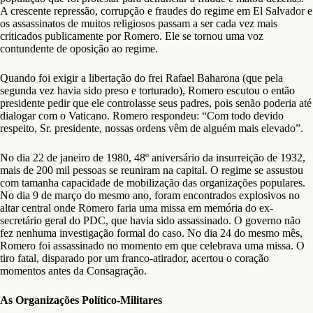
A crescente repressão, corrupção e fraudes do regime em El Salvador e
os assassinatos de muitos religiosos passam a ser cada vez mais
criticados publicamente por Romero. Ele se tornou uma voz
contundente de oposição ao regime.
Quando foi exigir a libertação do frei Rafael Baharona (que pela
segunda vez havia sido preso e torturado), Romero escutou o então
presidente pedir que ele controlasse seus padres, pois senão poderia até
dialogar com o Vaticano. Romero respondeu: “Com todo devido
respeito, Sr. presidente, nossas ordens vêm de alguém mais elevado”.
No dia 22 de janeiro de 1980, 48º aniversário da insurreição de 1932,
mais de 200 mil pessoas se reuniram na capital. O regime se assustou
com tamanha capacidade de mobilização das organizações populares.
No dia 9 de março do mesmo ano, foram encontrados explosivos no
altar central onde Romero faria uma missa em memória do ex-
secretário geral do PDC, que havia sido assassinado. O governo não
fez nenhuma investigação formal do caso. No dia 24 do mesmo mês,
Romero foi assassinado no momento em que celebrava uma missa. O
tiro fatal, disparado por um franco-atirador, acertou o coração
momentos antes da Consagração.
As Organizações Político-Militares