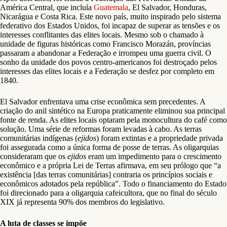
América Central, que incluía
Guatemala
, El Salvador, Honduras,
Nicarágua e Costa Rica. Este novo país, muito inspirado pelo sistema
federativo dos Estados Unidos, foi incapaz de superar as tensões e os
interesses conflitantes das elites locais. Mesmo sob o chamado à
unidade de figuras históricas como Francisco Morazán, províncias
passaram a abandonar a Federação e irrompeu uma guerra civil. O
sonho da unidade dos povos centro-americanos foi destroçado pelos
interesses das elites locais e a Federação se desfez por completo em
1840.
El Salvador enfrentava uma crise econômica sem precedentes. A
criação do anil sintético na Europa praticamente eliminou sua principal
fonte de renda. As elites locais optaram pela monocultura do café como
solução. Uma série de reformas foram levadas à cabo. As terras
comunitárias indígenas (
ejidos
) foram extintas e a propriedade privada
foi assegurada como a única forma de posse de terras. As oligarquias
consideraram que os
ejidos
eram um impedimento para o crescimento
econômico e a própria Lei de Terras afirmava, em seu prólogo que “a
existência [das terras comunitárias] contraria os princípios sociais e
econômicos adotados pela república”. Todo o financiamento do Estado
foi direcionado para a oligarquia cafeicultora, que no final do século
XIX já representa 90% dos membros do legislativo.
A luta de classes se impõe