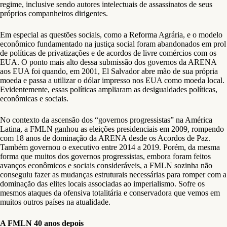
regime, inclusive sendo autores intelectuais de assassinatos de seus
próprios companheiros dirigentes.
Em especial as questões sociais, como a Reforma Agrária, e o modelo
econômico fundamentado na justiça social foram abandonados em prol
de políticas de privatizações e de acordos de livre comércios com os
EUA. O ponto mais alto dessa submissão dos governos da ARENA
aos EUA foi quando, em 2001, El Salvador abre mão de sua própria
moeda e passa a utilizar o dólar impresso nos EUA como moeda local.
Evidentemente, essas políticas ampliaram as desigualdades políticas,
econômicas e sociais.
No contexto da ascensão dos “governos progressistas” na América
Latina, a FMLN ganhou as eleições presidenciais em 2009, rompendo
com 18 anos de dominação da ARENA desde os Acordos de Paz.
Também governou o executivo entre 2014 a 2019. Porém, da mesma
forma que muitos dos governos progressistas, embora foram feitos
avanços econômicos e sociais consideráveis, a FMLN sozinha não
conseguiu fazer as mudanças estruturais necessárias para romper com a
dominação das elites locais associadas ao imperialismo. Sofre os
mesmos ataques da ofensiva totalitária e conservadora que vemos em
muitos outros países na atualidade.
A FMLN 40 anos depois