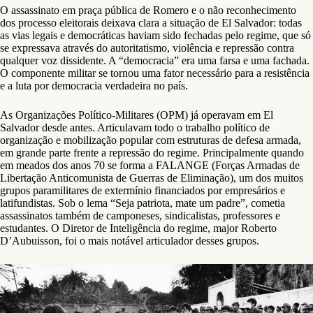
O assassinato em praça pública de Romero e o não reconhecimento
dos processo eleitorais deixava clara a situação de El Salvador: todas
as vias legais e democráticas haviam sido fechadas pelo regime, que só
se expressava através do autoritatismo, violência e repressão contra
qualquer voz dissidente. A “democracia” era uma farsa e uma fachada.
O componente militar se tornou uma fator necessário para a resistência
e a luta por democracia verdadeira no país.
As Organizações Político-Militares (OPM) já operavam em El
Salvador desde antes. Articulavam todo o trabalho político de
organização e mobilização popular com estruturas de defesa armada,
em grande parte frente a repressão do regime. Principalmente quando
em meados dos anos 70 se forma a FALANGE (Forças Armadas de
Libertação Anticomunista de Guerras de Eliminação), um dos muitos
grupos paramilitares de extermínio financiados por empresários e
latifundistas. Sob o lema “Seja patriota, mate um padre”, cometia
assassinatos também de camponeses, sindicalistas, professores e
estudantes. O Diretor de Inteligência do regime, major Roberto
D’Aubuisson, foi o mais notável articulador desses grupos.