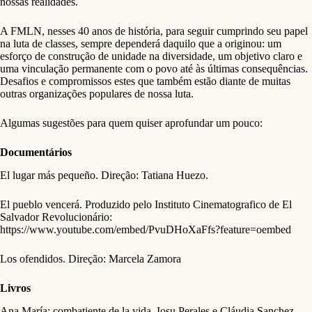
nossas realidades.
A FMLN, nesses 40 anos de história, para seguir cumprindo seu papel
na luta de classes, sempre dependerá daquilo que a originou: um
esforço de construção de unidade na diversidade, um objetivo claro e
uma vinculação permanente com o povo até às últimas consequências.
Desafios e compromissos estes que também estão diante de muitas
outras organizações populares de nossa luta.
Algumas sugestões para quem quiser aprofundar um pouco:
Documentários
El lugar más pequeño. Direção: Tatiana Huezo.
El pueblo vencerá. Produzido pelo Instituto Cinematografico de El
Salvador Revolucionário:
https://www.youtube.com/embed/PvuDHoXaFfs?feature=oembed
Los ofendidos. Direção: Marcela Zamora
Livros
Ana María: combatiente de la vida. Iosu Perales e Cláudia Sanchez.