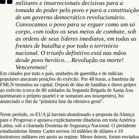
militares e insurrecionais decisivas para a
tomada do poder pelo povo e para a constituição
de um governo democrático revolucionário.
Convocamos o povo para se erguer como um só
corpo, com todos os seus meios de combate, sob
as ordens de seus líderes imediatos, em todas as
frentes de batalha e por todo o território
nacional. O triunfo definitivo está nas mãos
desde povo heróico… Revolução ou morte!
Venceremos!
Em cidades por todo o país, unidades de guerrilha e de milícias
populares atacaram posições do exército. Por 48 horas, a bandeira da
FMLN tremulou na capital. Depois de dias de batalhas e duros golpes
ao exército (cerca de 80 soldados da Segunda Brigada de Santa Ana
queimaram o próprio quartel e se somaram aos insurgentes), foi
anunciado o fim da “primeira fase da ofensiva geral”.
Neste período, os EUA já haviam abandonado a proposta da Aliança
para o Progresso e apoiava explicitamente ditaduras em toda América
Latina, sob a chamada Doutrina de Segurança Nacional. O presidente
estadunidense Jimmy Carter enviou 10 milhões de dólares e 19
instrutores militares em apoio ao regime. Meses depois, foram enviados