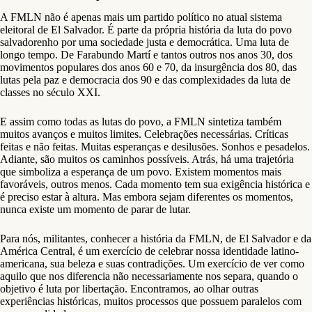
A FMLN não é apenas mais um partido político no atual sistema
eleitoral de El Salvador. É parte da própria história da luta do povo
salvadorenho por uma sociedade justa e democrática. Uma luta de
longo tempo. De Farabundo Martí e tantos outros nos anos 30, dos
movimentos populares dos anos 60 e 70, da insurgência dos 80, das
lutas pela paz e democracia dos 90 e das complexidades da luta de
classes no século XXI.
E assim como todas as lutas do povo, a FMLN sintetiza também
muitos avanços e muitos limites. Celebrações necessárias. Críticas
feitas e não feitas. Muitas esperanças e desilusões. Sonhos e pesadelos.
Adiante, são muitos os caminhos possíveis. Atrás, há uma trajetória
que simboliza a esperança de um povo. Existem momentos mais
favoráveis, outros menos. Cada momento tem sua exigência histórica e
é preciso estar à altura. Mas embora sejam diferentes os momentos,
nunca existe um momento de parar de lutar.
Para nós, militantes, conhecer a história da FMLN, de El Salvador e da
América Central, é um exercício de celebrar nossa identidade latino-
americana, sua beleza e suas contradições. Um exercício de ver como
aquilo que nos diferencia não necessariamente nos separa, quando o
objetivo é luta por libertação. Encontramos, ao olhar outras
experiências históricas, muitos processos que possuem paralelos com