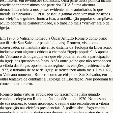
resultassem em revoluções socialistas. Uma parte dessa política incluía
condicionar empréstimos por parte dos EUA à uma abertura
democrática mínima nos países evidentemente autoritários (o que
incluía El Salvador). O PDC passou a ganhar cada vez mais posições
nas eleições seguintes. Junto a isso, a mobilização popular se ampliava.
Muito ocorria na clandestinidade, e o trabalho mais “visível” era o da
igreja.
Em 1970, o Vaticano nomeou a Óscar Arnulfo Romero como bispo
auxiliar de San Salvador (capital do país). Romero, visto como um
conservador, se mantinha até então distante da Teologia da Libertação,
inclusive com algumas críticas à chamada “igreja popular”. A aposta
do Vaticano e da oligarquia era que ele poderia reduzir a participação
da igreja nas questões políticas. Após outro golpe que não reconheceu
a vitória das forças opositoras ao regime nas eleições presidenciais de
1972, o trabalho de base da igreja se radicalizou ainda mais. Em 1977,
o Vaticano nomeou a Romero como arcebispo de San Salvador, em
outra tentativa de combater a Teologia da Libertação. Não poderiam ter
cometido maior erro.
Romero tinha visto as atrocidades do fascismo na Itália quando
estudou teologia em Roma no final da década de 1930. No mesmo ano
de sua nomeação como arcebispo, o regime não reconheceu a vitória
da oposição nas eleições presidenciais. A polícia abriu fogo contra a
população que foi protestar para denunciar a fraude e matou dezenas.