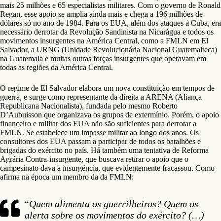
mais 25 milhões e 65 especialistas militares. Com o governo de Ronald
Regan, esse apoio se amplia ainda mais e chega a 196 milhões de
dólares só no ano de 1984. Para os EUA, além dos ataques à Cuba, era
necessário derrotar da Revolução Sandinista na Nicarágua e todos os
movimentos insurgentes na América Central, como a FMLN em El
Salvador, a URNG (Unidade Revolucionária Nacional Guatemalteca)
na Guatemala e muitas outras forças insurgentes que operavam em
todas as regiões da América Central.
O regime de El Salvador elabora um nova constituição em tempos de
guerra, e surge como representante da direita a ARENA (Aliança
Republicana Nacionalista), fundada pelo mesmo Roberto
D’Aubuisson que organizava os grupos de extermínio. Porém, o apoio
financeiro e militar dos EUA não são suficientes para derrotar a
FMLN. Se estabelece um impasse militar ao longo dos anos. Os
consultores dos EUA passam a participar de todos os batalhões e
brigadas do exército no país. Há também uma tentativa de Reforma
Agrária Contra-insurgente, que buscava retirar o apoio que o
campesinato dava à insurgência, que evidentemente fracassou. Como
afirma na época um membro da da FMLN:
“
Quem alimenta os guerrilheiros? Quem os
alerta sobre os movimentos do exército? (…)