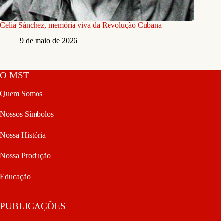
Celia Sánchez, memória viva da Revolução Cubana
9 de maio de 2026
O MST
Quem Somos
Nossos Símbolos
Nossa História
Nossa Produção
Educação
PUBLICAÇÕES