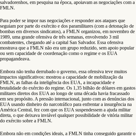
salvadorenhos, em pesquisa na época, apoiavam as negociações com a
FMLN.
Para poder se impor nas negociações e responder aos ataques que
seguiam por parte do exército e dos paramilitares (com a detonação de
bombas em diversos sindicatos), a FMLN organizou, em novembro de
1989, uma grande ofensiva de três semanas, envolvendo 3 mil
combatentes, chegando até a capital San Salvador. Essa ofensiva
mostrava que a FMLN não era um grupo reduzido, sem apoio popular
ou sem capacidade de coordenação como o regime e os EUA
propagandeava.
Embora não tenha derrubado o governo, essa ofensiva teve muitos
impactos significativos: mostrou a capacidade de mobilização da
FMLN, as falhas da inteligência dos EUA, a incapacidade e
brutalidade do exército do regime. Os 1,35 bilhão de dólares em gastos
militares diretos dos EUA ao longo de uma década havia fracassado
em seu propósito. A pressão internacional, junto com as denúncias dos
EUA usando dinheiro do narcotráfico para enfrentar a insurgência na
América Central, fez com que os EUA suspendessem a ajuda militar
direta, o que deixava inviável qualquer possibilidade de vitória militar
do exército sobre a FMLN.
Embora não em condições ideais, a FMLN tinha conseguido garantir o