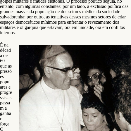
golpes militares e fraudes eleitorais. O processo político seguia, no
entanto, com algumas constantes: por um lado, a exclusão política das
grandes massas da população de dos setores médios da sociedade
salvadorenha; por outro, as tentativas desses mesmos setores de criar
espaços democráticos mínimos para enfrentar o revezamento dos
militares e oligarquia que estavam, ora em unidade, ora em conflitos
internos.
É na
décad
a de
60
que as
pressõ
es
popul
ares e
progre
ssistas
passa
m a
ganha
r
força.
O