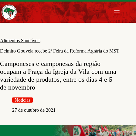
Pular
para
o
conteúdo
Alimentos Saudáveis
Delmiro Gouveia recebe 2ª Feira da Reforma Agrária do MST
Camponeses e camponesas da região
ocupam a Praça da Igreja da Vila com uma
variedade de produtos, entre os dias 4 e 5
de novembro
Notícias
27 de outubro de 2021