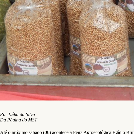
Por Izélia da Silva
Da Página do MST
Até o próximo sábado (06) acontece a Feira Agroecológica Egídio Bru