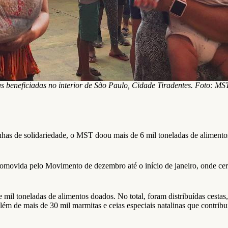
s beneficiadas no interior de São Paulo, Cidade Tiradentes. Foto: M
as de solidariedade, o MST doou mais de 6 mil toneladas de alimentos 
omovida pelo Movimento de dezembro até o início de janeiro, onde cer
l toneladas de alimentos doados. No total, foram distribuídas cestas
ém de mais de 30 mil marmitas e ceias especiais natalinas que contri