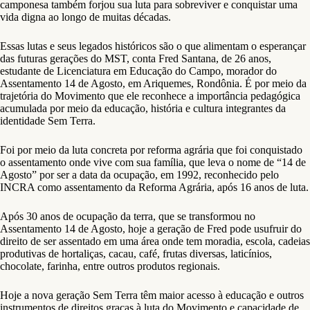
camponesa também forjou sua luta para sobreviver e conquistar uma
vida digna ao longo de muitas décadas.
Essas lutas e seus legados históricos são o que alimentam o esperançar
das futuras gerações do MST, conta Fred Santana, de 26 anos,
estudante de Licenciatura em Educação do Campo, morador do
Assentamento 14 de Agosto, em Ariquemes, Rondônia. É por meio da
trajetória do Movimento que ele reconhece a importância pedagógica
acumulada por meio da educação, história e cultura integrantes da
identidade Sem Terra.
Foi por meio da luta concreta por reforma agrária que foi conquistado
o assentamento onde vive com sua família, que leva o nome de “14 de
Agosto” por ser a data da ocupação, em 1992, reconhecido pelo
INCRA como assentamento da Reforma Agrária, após 16 anos de luta.
Após 30 anos de ocupação da terra, que se transformou no
Assentamento 14 de Agosto, hoje a geração de Fred pode usufruir do
direito de ser assentado em uma área onde tem moradia, escola, cadeias
produtivas de hortaliças, cacau, café, frutas diversas, laticínios,
chocolate, farinha, entre outros produtos regionais.
Hoje a nova geração Sem Terra têm maior acesso à educação e outros
instrumentos de direitos graças à luta do Movimento e capacidade de