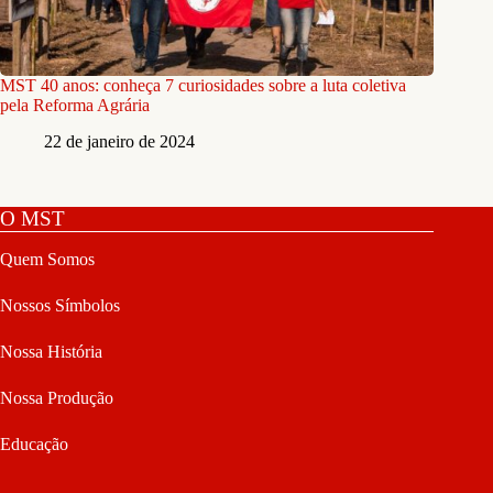
MST 40 anos: conheça 7 curiosidades sobre a luta coletiva
pela Reforma Agrária
22 de janeiro de 2024
O MST
Quem Somos
Nossos Símbolos
Nossa História
Nossa Produção
Educação