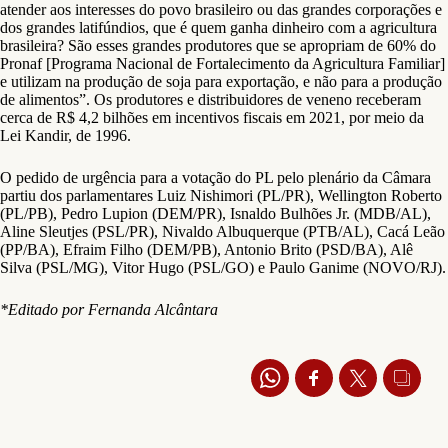
atender aos interesses do povo brasileiro ou das grandes corporações e
dos grandes latifúndios, que é quem ganha dinheiro com a agricultura
brasileira? São esses grandes produtores que se apropriam de 60% do
Pronaf [Programa Nacional de Fortalecimento da Agricultura Familiar]
e utilizam na produção de soja para exportação, e não para a produção
de alimentos”. Os produtores e distribuidores de veneno receberam
cerca de R$ 4,2 bilhões em incentivos fiscais em 2021, por meio da
Lei Kandir, de 1996.
O pedido de urgência para a votação do PL pelo plenário da Câmara
partiu dos parlamentares Luiz Nishimori (PL/PR), Wellington Roberto
(PL/PB), Pedro Lupion (DEM/PR), Isnaldo Bulhões Jr. (MDB/AL),
Aline Sleutjes (PSL/PR), Nivaldo Albuquerque (PTB/AL), Cacá Leão
(PP/BA), Efraim Filho (DEM/PB), Antonio Brito (PSD/BA), Alê
Silva (PSL/MG), Vitor Hugo (PSL/GO) e Paulo Ganime (NOVO/RJ).
*Editado por Fernanda Alcântara