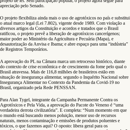
projeto de lei. Sem participação popular, o projeto agora segue para
apreciação pelo Senado.
O projeto flexibiliza ainda mais o uso de agrotóxicos no país e substitui
o atual marco legal (Lei 7.802), vigente desde 1989. Com violação a
diversos artigos da Constituição e acordos e tratados que o Brasil
ratificou, o projeto prevê a liberação de agrotóxicos cancerígenos;
maior poder ao Ministério da Agricultura e Pecuária (Mapa), e
desautorização da Anvisa e Ibama; e abre espaço para uma “indústria”
de Registros Temporários.
A aprovação do PL na Câmara marca um retrocesso histórico, diante
do contexto de crise econômica e de crescimento da fome pelo qual o
Brasil atravessa. Mais de 116,8 milhões de brasileiros estão em
situação de insegurança alimentar, segundo o Inquérito Nacional sobre
Insegurança Alimentar no Contexto da Pandemia da Covid-19 no
Brasil, organizado pela Rede PENSSAN.
Para Alan Tygel, integrante da Campanha Permanente Contra os
Agrotóxicos e Pela Vida, a aprovação do Pacote do Veneno é “uma
verdadeira derrota civilizatória”. E completa: “Num momento em que
o mundo está buscando menos poluição, menor uso de recursos
naturais, menos contaminação e emissões de produtos poluentes e
tóxicos, o que fazemos aqui? O oposto: libera geral para os