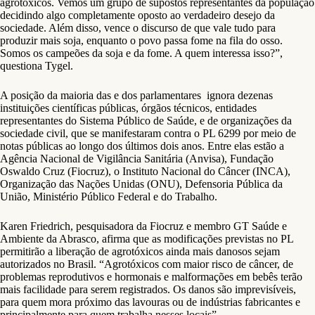
agrotóxicos. Vemos um grupo de supostos representantes da população
decidindo algo completamente oposto ao verdadeiro desejo da
sociedade. Além disso, vence o discurso de que vale tudo para
produzir mais soja, enquanto o povo passa fome na fila do osso.
Somos os campeões da soja e da fome. A quem interessa isso?”,
questiona Tygel.
A posição da maioria das e dos parlamentares ignora dezenas
instituições científicas públicas, órgãos técnicos, entidades
representantes do Sistema Público de Saúde, e de organizações da
sociedade civil, que se manifestaram contra o PL 6299 por meio de
notas públicas ao longo dos últimos dois anos. Entre elas estão a
Agência Nacional de Vigilância Sanitária (Anvisa), Fundação
Oswaldo Cruz (Fiocruz), o Instituto Nacional do Câncer (INCA),
Organização das Nações Unidas (ONU), Defensoria Pública da
União, Ministério Público Federal e do Trabalho.
Karen Friedrich, pesquisadora da Fiocruz e membro GT Saúde e
Ambiente da Abrasco, afirma que as modificações previstas no PL
permitirão a liberação de agrotóxicos ainda mais danosos sejam
autorizados no Brasil. “Agrotóxicos com maior risco de câncer, de
problemas reprodutivos e hormonais e malformações em bebês terão
mais facilidade para serem registrados. Os danos são imprevisíveis,
para quem mora próximo das lavouras ou de indústrias fabricantes e
principalmente para quem trabalha nesses locais”.