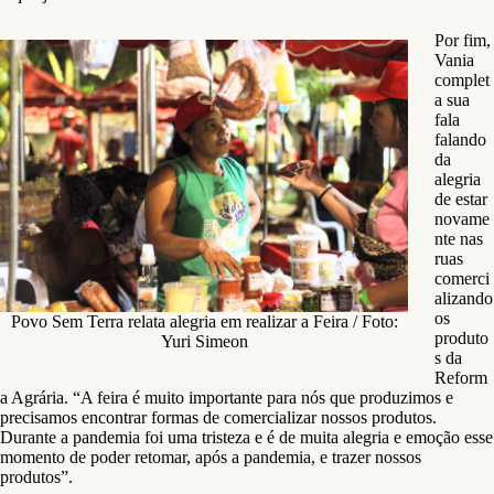
Por fim,
Vania
complet
a sua
fala
falando
da
alegria
de estar
novame
nte nas
ruas
comerci
alizando
os
Povo Sem Terra relata alegria em realizar a Feira / Foto:
produto
Yuri Simeon
s da
Reform
a Agrária. “A feira é muito importante para nós que produzimos e
precisamos encontrar formas de comercializar nossos produtos.
Durante a pandemia foi uma tristeza e é de muita alegria e emoção esse
momento de poder retomar, após a pandemia, e trazer nossos
produtos”.