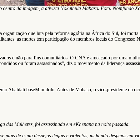
o centro da imagem, a ativista Nokuthula Mabaso. Foto: Nomfundo Xo
anização que luta pela reforma agrária na África do Sul, foi morta 
litantes, as mortes tem participação do membros locais do Congresso 
rivados e não para fins comunitários. O CNA é ameaçado por uma mulh
escondidos ou foram assassinados”, diz o movimento da liderança assass
mento Abahlali baseMjondolo. Antes de Mabaso, o vice-presidente da o
a das Mulheres, foi assassinada em eKhenana na noite passada.
is de trinta despejos ilegais e violentos, incluindo despejos em vio