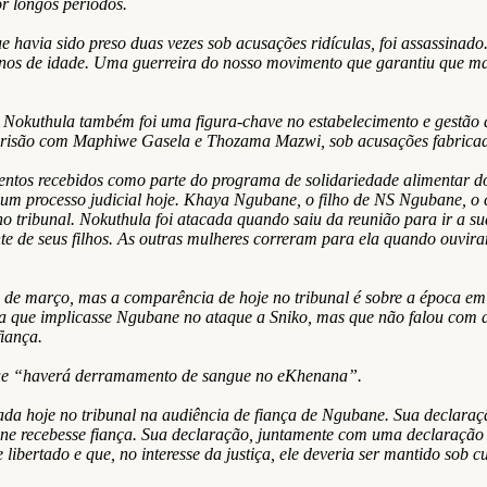
r longos períodos.
via sido preso duas vezes sob acusações ridículas, foi assassinado. 
os de idade. Uma guerreira do nosso movimento que garantiu que mais 
Nokuthula também foi uma figura-chave no estabelecimento e gestão da
risão com Maphiwe Gasela e Thozama Mazwi, sob acusações fabricad
mentos recebidos como parte do programa de solidariedade alimentar d
um processo judicial hoje. Khaya Ngubane, o filho de NS Ngubane, o 
tribunal. Nokuthula foi atacada quando saiu da reunião para ir a su
rente de seus filhos. As outras mulheres correram para ela quando ouvi
de março, mas a comparência de hoje no tribunal é sobre a época e
a que implicasse Ngubane no ataque a Sniko, mas que não falou com a
iança.
 que “haverá derramamento de sangue no eKhenana”.
a hoje no tribunal na audiência de fiança de Ngubane. Sua declaraçã
e recebesse fiança. Sua declaração, juntamente com uma declaração 
bertado e que, no interesse da justiça, ele deveria ser mantido sob cu