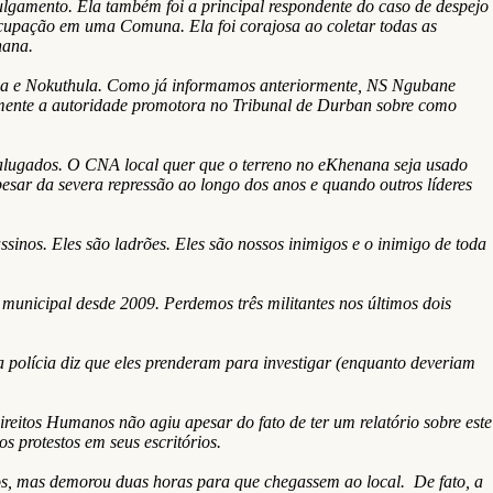
ulgamento. Ela também foi a principal respondente do caso de despejo
cupação em uma Comuna. Ela foi corajosa ao coletar todas as
nana.
anda e Nokuthula. Como já informamos anteriormente, NS Ngubane
amente a autoridade promotora no Tribunal de Durban sobre como
alugados. O CNA local quer que o terreno no eKhenana seja usado
ar da severa repressão ao longo dos anos e quando outros líderes
sinos. Eles são ladrões. Eles são nossos inimigos e o inimigo de toda
 municipal desde 2009. Perdemos três militantes nos últimos dois
a polícia diz que eles prenderam para investigar (enquanto deveriam
reitos Humanos não agiu apesar do fato de ter um relatório sobre este
 protestos em seus escritórios.
iros, mas demorou duas horas para que chegassem ao local. De fato, a