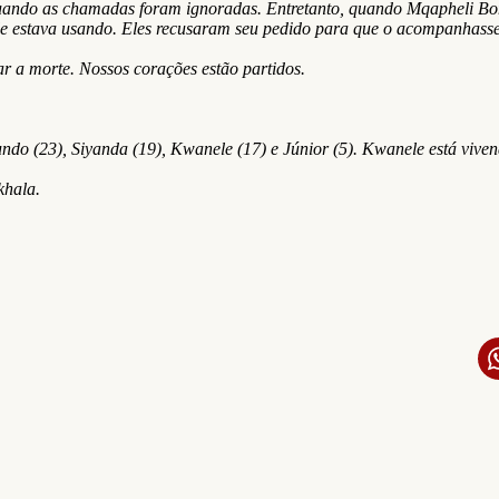
 quando as chamadas foram ignoradas. Entretanto, quando Mqapheli Bon
e ele estava usando. Eles recusaram seu pedido para que o acompanhas
car a morte. Nossos corações estão partidos.
ndo (23), Siyanda (19), Kwanele (17) e Júnior (5). Kwanele está vive
hala.