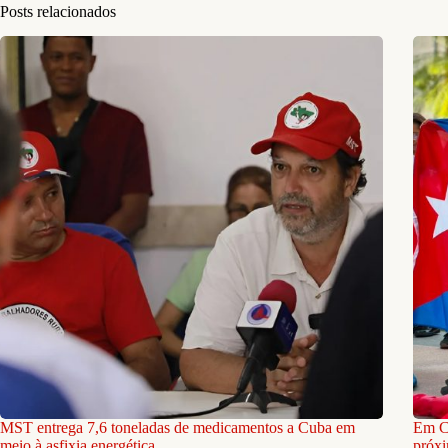
Posts relacionados
MST entrega 7,6 toneladas de medicamentos a Cuba em
Em C
meio à asfixia energética
próxi