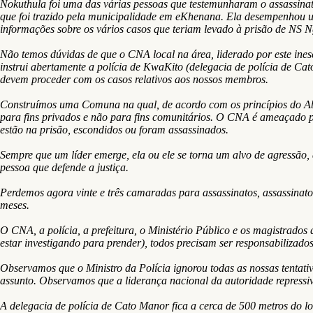
Nokuthula foi uma das várias pessoas que testemunharam o assassinato
que foi trazido pela municipalidade em eKhenana. Ela desempenhou u
informações sobre os vários casos que teriam levado à prisão de NS N
Não temos dúvidas de que o CNA local na área, liderado por este in
instrui abertamente a polícia de KwaKito (delegacia de polícia de 
devem proceder com os casos relativos aos nossos membros.
Construímos uma Comuna na qual, de acordo com os princípios do Ab
para fins privados e não para fins comunitários. O CNA é ameaçado 
estão na prisão, escondidos ou foram assassinados.
Sempre que um líder emerge, ela ou ele se torna um alvo de agressão, 
pessoa que defende a justiça.
Perdemos agora vinte e três camaradas para assassinatos, assassinatos
meses.
O CNA, a polícia, a prefeitura, o Ministério Público e os magistrado
estar investigando para prender), todos precisam ser responsabilizado
Observamos que o Ministro da Polícia ignorou todas as nossas tentati
assunto. Observamos que a liderança nacional da autoridade repressi
A delegacia de polícia de Cato Manor fica a cerca de 500 metros do l