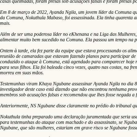
casas queimadas, foram presas sob acusações falsas e foram presas po
Em 8 de março de 2022, Ayanda Ngila, um jovem líder da Comuna que ha
da Comuna, Nokuthula Mabaso, foi assassinada. Ela tinha quarenta an
mais.
Além de ser uma poderosa líder no eKhenana e na Liga das Mulheres, 
alimentar muito bem sucedido na Comuna. Ela passou um tempo na p
Ontem à tarde, ela fez parte da equipe que estava processando os ali
reunião de camaradas que estavam fazendo planos para participar de 
conduzido o ataque à Comuna, está agendado para comparecer hoje no 
para seus filhos. Ela foi baleada cinco vezes, quatro nas costas, na f
morreu em suas mãos.
Testemunhas viram Khaya Ngubane assassinar Ayanda Ngila no dia 8 
investigador deste caso está dizendo que não encontrou nenhuma prov
membros sob acusações falsas e recomendou que lhes fosse negada a f
Anteriormente, NS Ngubane disse claramente no prédio do tribunal
Nokuthula tinha preparado uma declaração juramentada que seria usad
para testemunhas do ataque com machado e do assassinato, se Nguban
Ngubane, que são mulheres, estariam em grave risco se Ngubane fosse li