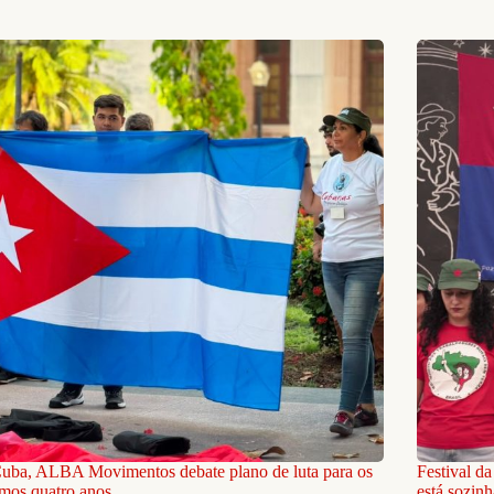
uba, ALBA Movimentos debate plano de luta para os
Festival da
mos quatro anos
está sozinh