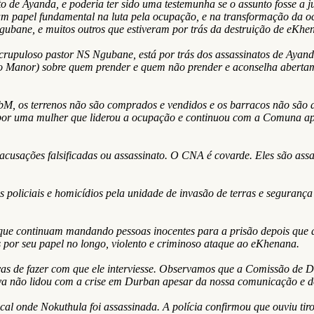
 de Ayanda, e poderia ter sido uma testemunha se o assunto fosse a j
m papel fundamental na luta pela ocupação, e na transformação da o
gubane, e muitos outros que estiveram por trás da destruição de eKhe
escrupuloso pastor NS Ngubane, está por trás dos assassinatos de Ay
Cato Manor) sobre quem prender e quem não prender e aconselha abert
M, os terrenos não são comprados e vendidos e os barracos não são 
por uma mulher que liderou a ocupação e continuou com a Comuna apes
acusações falsificadas ou assassinato. O CNA é covarde. Eles são assas
 policiais e homicídios pela unidade de invasão de terras e segurança
s que continuam mandando pessoas inocentes para a prisão depois que 
s por seu papel no longo, violento e criminoso ataque ao eKhenana.
vas de fazer com que ele interviesse. Observamos que a Comissão de Di
va não lidou com a crise em Durban apesar da nossa comunicação e dos
ocal onde Nokuthula foi assassinada. A polícia confirmou que ouviu t