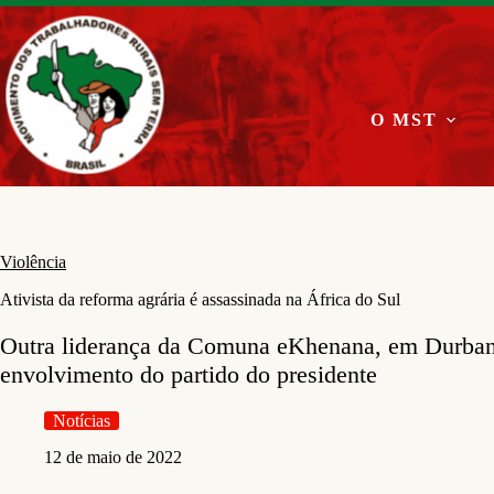
Pular
para
o
conteúdo
O MST
Violência
Ativista da reforma agrária é assassinada na África do Sul
Outra liderança da Comuna eKhenana, em Durban,
envolvimento do partido do presidente
Notícias
12 de maio de 2022