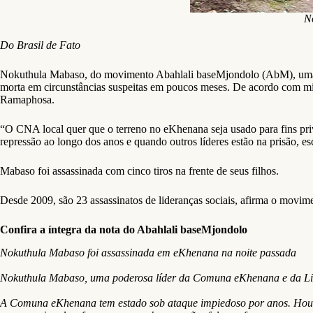
N
Do Brasil de Fato
Nokuthula Mabaso, do movimento Abahlali baseMjondolo (AbM), uma org
morta em circunstâncias suspeitas em poucos meses. De acordo com mi
Ramaphosa.
“O CNA local quer que o terreno no eKhenana seja usado para fins p
repressão ao longo dos anos e quando outros líderes estão na prisão, 
Mabaso foi assassinada com cinco tiros na frente de seus filhos.
Desde 2009, são 23 assassinatos de lideranças sociais, afirma o movi
Confira a íntegra da nota do Abahlali baseMjondolo
Nokuthula Mabaso foi assassinada em eKhenana na noite passada
Nokuthula Mabaso, uma poderosa líder da Comuna eKhenana e da Lig
A Comuna eKhenana tem estado sob ataque impiedoso por anos. Houve ma