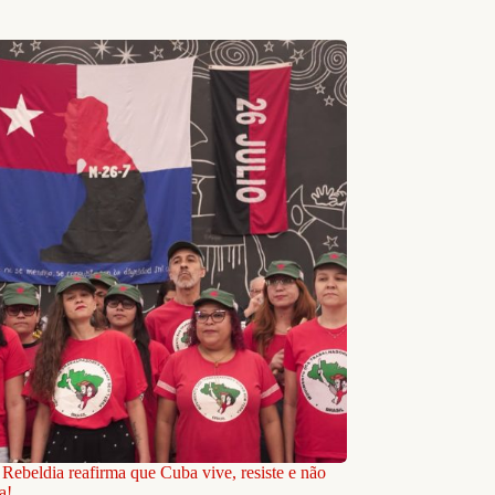
 Rebeldia reafirma que Cuba vive, resiste e não
a!