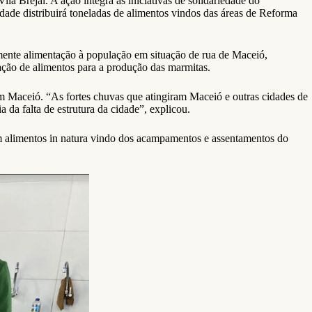
a Brejal. A ação integra as iniciativas de solidariedade do
idade distribuirá toneladas de alimentos vindos das áreas de Reforma
lmente alimentação à população em situação de rua de Maceió,
ão de alimentos para a produção das marmitas.
 Maceió. “As fortes chuvas que atingiram Maceió e outras cidades de
 da falta de estrutura da cidade”, explicou.
ém alimentos in natura vindo dos acampamentos e assentamentos do