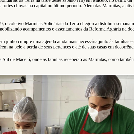
idárias da Terra na tarde deste sábado (18) em Maceió, no bairro da Vil
 fortes chuvas na capital no último período. Além das Marmitas, a ativ
9, o coletivo Marmitas Solidárias da Terra chegou a distribuir semana
mobilizando acampamentos e assentamentos da Reforma Agrária na doaç
m junho cumpre uma agenda ainda mais necessária junto às famílias em
rem na pele a perda de seus pertences e até de suas casas em decorrência
Zona Sul de Maceió, onde as famílias receberão as Marmitas, como tamb