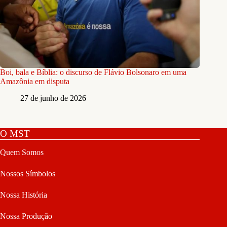
Boi, bala e Bíblia: o discurso de Flávio Bolsonaro em uma
Amazônia em disputa
27 de junho de 2026
O MST
Quem Somos
Nossos Símbolos
Nossa História
Nossa Produção