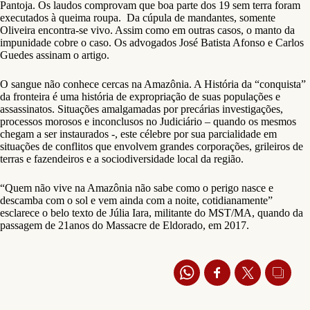
Pantoja. Os laudos comprovam que boa parte dos 19 sem terra foram
executados à queima roupa. Da cúpula de mandantes, somente
Oliveira encontra-se vivo. Assim como em outras casos, o manto da
impunidade cobre o caso. Os advogados José Batista Afonso e Carlos
Guedes assinam o artigo.
O sangue não conhece cercas na Amazônia. A História da “conquista”
da fronteira é uma história de expropriação de suas populações e
assassinatos. Situações amalgamadas por precárias investigações,
processos morosos e inconclusos no Judiciário – quando os mesmos
chegam a ser instaurados -, este célebre por sua parcialidade em
situações de conflitos que envolvem grandes corporações, grileiros de
terras e fazendeiros e a sociodiversidade local da região.
“Quem não vive na Amazônia não sabe como o perigo nasce e
descamba com o sol e vem ainda com a noite, cotidianamente”
esclarece o belo texto de Júlia Iara, militante do MST/MA, quando da
passagem de 21anos do Massacre de Eldorado, em 2017.