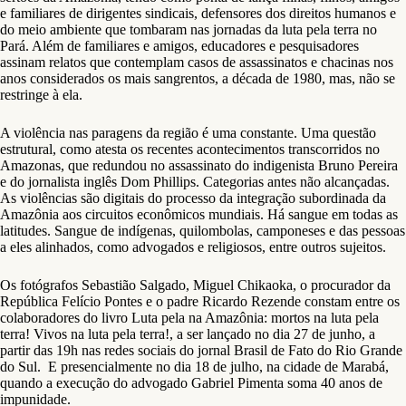
e familiares de dirigentes sindicais, defensores dos direitos humanos e
do meio ambiente que tombaram nas jornadas da luta pela terra no
Pará. Além de familiares e amigos, educadores e pesquisadores
assinam relatos que contemplam casos de assassinatos e chacinas nos
anos considerados os mais sangrentos, a década de 1980, mas, não se
restringe à ela.
A violência nas paragens da região é uma constante. Uma questão
estrutural, como atesta os recentes acontecimentos transcorridos no
Amazonas, que redundou no assassinato do indigenista Bruno Pereira
e do jornalista inglês Dom Phillips. Categorias antes não alcançadas.
As violências são digitais do processo da integração subordinada da
Amazônia aos circuitos econômicos mundiais. Há sangue em todas as
latitudes. Sangue de indígenas, quilombolas, camponeses e das pessoas
a eles alinhados, como advogados e religiosos, entre outros sujeitos.
Os fotógrafos Sebastião Salgado, Miguel Chikaoka, o procurador da
República Felício Pontes e o padre Ricardo Rezende constam entre os
colaboradores do livro Luta pela na Amazônia: mortos na luta pela
terra! Vivos na luta pela terra!, a ser lançado no dia 27 de junho, a
partir das 19h nas redes sociais do jornal Brasil de Fato do Rio Grande
do Sul. E presencialmente no dia 18 de julho, na cidade de Marabá,
quando a execução do advogado Gabriel Pimenta soma 40 anos de
impunidade.