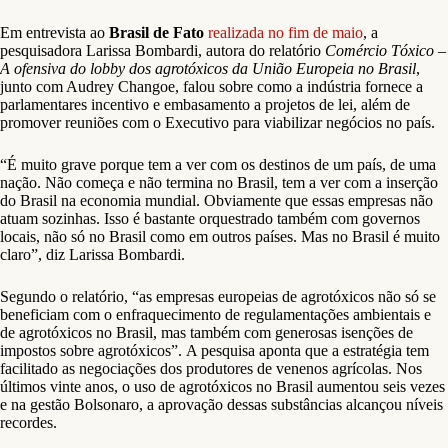
Em entrevista ao
Brasil de Fato
realizada no fim de maio
, a
pesquisadora Larissa Bombardi, autora do relatório
Comércio Tóxico –
A ofensiva do lobby dos agrotóxicos da União Europeia no Brasil
,
junto com Audrey Changoe, falou sobre como a indústria fornece a
parlamentares incentivo e embasamento a projetos de lei, além de
promover reuniões com o Executivo para viabilizar negócios no país.
“É muito grave porque tem a ver com os destinos de um país, de uma
nação. Não começa e não termina no Brasil, tem a ver com a inserção
do Brasil na economia mundial. Obviamente que essas empresas não
atuam sozinhas. Isso é bastante orquestrado também com governos
locais, não só no Brasil como em outros países. Mas no Brasil é muito
claro”, diz Larissa Bombardi.
Segundo o relatório, “as empresas europeias de agrotóxicos não só se
beneficiam com o enfraquecimento de regulamentações ambientais e
de agrotóxicos no Brasil, mas também com generosas isenções de
impostos sobre agrotóxicos”. A pesquisa aponta que a estratégia tem
facilitado as negociações dos produtores de venenos agrícolas. Nos
últimos vinte anos, o uso de agrotóxicos no Brasil aumentou seis vezes
e na gestão Bolsonaro, a aprovação dessas substâncias alcançou níveis
recordes.