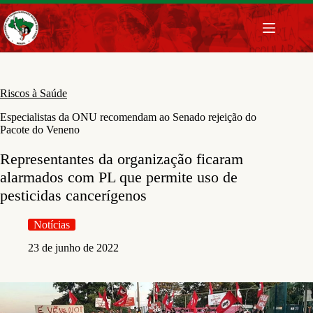
Pular
para
o
conteúdo
Riscos à Saúde
Especialistas da ONU recomendam ao Senado rejeição do
Pacote do Veneno
Representantes da organização ficaram
alarmados com PL que permite uso de
pesticidas cancerígenos
Notícias
23 de junho de 2022