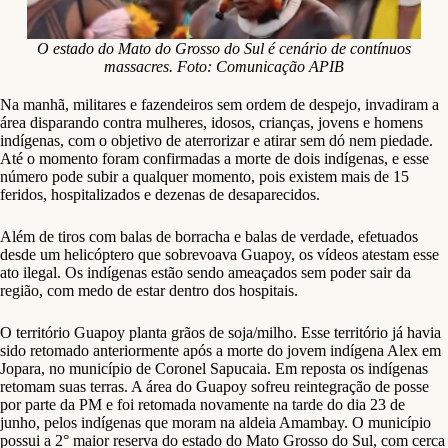
O estado do Mato do Grosso do Sul é cenário de contínuos
massacres. Foto: Comunicação APIB
Na manhã, militares e fazendeiros sem ordem de despejo, invadiram a
área disparando contra mulheres, idosos, crianças, jovens e homens
indígenas, com o objetivo de aterrorizar e atirar sem dó nem piedade.
Até o momento foram confirmadas a morte de dois indígenas, e esse
número pode subir a qualquer momento, pois existem mais de 15
feridos, hospitalizados e dezenas de desaparecidos.
Além de tiros com balas de borracha e balas de verdade, efetuados
desde um helicóptero que sobrevoava Guapoy, os vídeos atestam esse
ato ilegal. Os indígenas estão sendo ameaçados sem poder sair da
região, com medo de estar dentro dos hospitais.
O território Guapoy planta grãos de soja/milho. Esse território já havia
sido retomado anteriormente após a morte do jovem indígena Alex em
Jopara, no município de Coronel Sapucaia. Em reposta os indígenas
retomam suas terras. A área do Guapoy sofreu reintegração de posse
por parte da PM e foi retomada novamente na tarde do dia 23 de
junho, pelos indígenas que moram na aldeia Amambay. O município
possui a 2° maior reserva do estado do Mato Grosso do Sul, com cerca