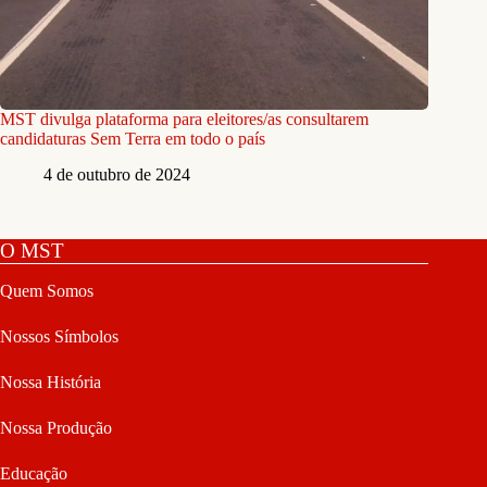
MST divulga plataforma para eleitores/as consultarem
candidaturas Sem Terra em todo o país
4 de outubro de 2024
O MST
Quem Somos
Nossos Símbolos
Nossa História
Nossa Produção
Educação