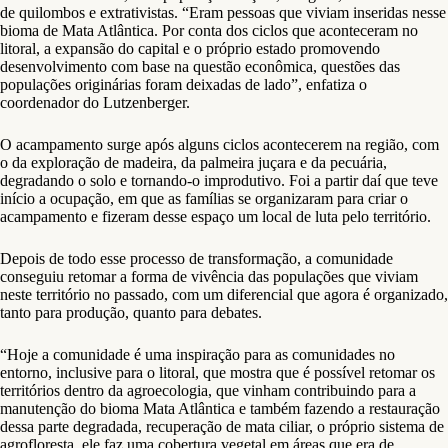
de quilombos e extrativistas. “Eram pessoas que viviam inseridas nesse
bioma de Mata Atlântica. Por conta dos ciclos que aconteceram no
litoral, a expansão do capital e o próprio estado promovendo
desenvolvimento com base na questão econômica, questões das
populações originárias foram deixadas de lado”, enfatiza o
coordenador do Lutzenberger.
O acampamento surge após alguns ciclos acontecerem na região, com
o da exploração de madeira, da palmeira juçara e da pecuária,
degradando o solo e tornando-o improdutivo. Foi a partir daí que teve
início a ocupação, em que as famílias se organizaram para criar o
acampamento e fizeram desse espaço um local de luta pelo território.
Depois de todo esse processo de transformação, a comunidade
conseguiu retomar a forma de vivência das populações que viviam
neste território no passado, com um diferencial que agora é organizado,
tanto para produção, quanto para debates.
“Hoje a comunidade é uma inspiração para as comunidades no
entorno, inclusive para o litoral, que mostra que é possível retomar os
territórios dentro da agroecologia, que vinham contribuindo para a
manutenção do bioma Mata Atlântica e também fazendo a restauração
dessa parte degradada, recuperação de mata ciliar, o próprio sistema de
agrofloresta, ele faz uma cobertura vegetal em áreas que era de