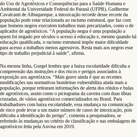
do Uso de Agrotóxicos e Consequências para a Saúde Humana e
Ambiental da Universidade Federal do Paraná (UFPR), Guilherme
Cavalcanti de Albuquerque, a intoxicação recorde desse recorte da
população pode estar relacionada ao racismo estrutural, que faz com
que homens negros executem trabalhos mais precarizados, como o de
aplicador de agrotóxicos. “A população negra é uma população a
quem foi negado por séculos o acesso à educação e, mesmo quando há
educação qualificada, o racismo estrutural impõe maior dificuldade
para acesso a trabalhos menos agressivos. Resta mais aos negros esse
tipo de trabalho prejudicial à saúde”, afirma.
Na mesma linha, Gurgel lembra que a baixa escolaridade dificulta a
compreensão das instruções e dos riscos e perigos associados à
exposição aos agrotóxicos. “Mais grave ainda é que as recentes
modificações nas normativas brasileiras vulnerabiliza ainda mais a
população, porque retiraram informações de alerta dos rótulos e bulas
de agrotóxicos, assim como o pictograma da caveira com duas tíbias
cruzadas, de vários agrotóxicos comercializados no Brasil. Para
trabalhadores com baixa escolaridade, essa mudança na comunicação
de risco pode levar a um maior número de casos de intoxicação, pois
dificulta a identificação do perigo”, comenta a pesquisadora, se
referindo às mudanças no critério de classificação e nas embalagens de
agrotóxicos feita pela Anvisa em 2019.