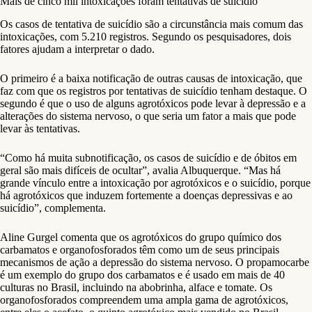
Mais de cinco mil intoxicações foram tentativas de suicídio
Os casos de tentativa de suicídio são a circunstância mais comum das
intoxicações, com 5.210 registros. Segundo os pesquisadores, dois
fatores ajudam a interpretar o dado.
O primeiro é a baixa notificação de outras causas de intoxicação, que
faz com que os registros por tentativas de suicídio tenham destaque. O
segundo é que o uso de alguns agrotóxicos pode levar à depressão e a
alterações do sistema nervoso, o que seria um fator a mais que pode
levar às tentativas.
“Como há muita subnotificação, os casos de suicídio e de óbitos em
geral são mais difíceis de ocultar”, avalia Albuquerque. “Mas há
grande vínculo entre a intoxicação por agrotóxicos e o suicídio, porque
há agrotóxicos que induzem fortemente a doenças depressivas e ao
suicídio”, complementa.
Aline Gurgel comenta que os agrotóxicos do grupo químico dos
carbamatos e organofosforados têm como um de seus principais
mecanismos de ação a depressão do sistema nervoso. O propamocarbe
é um exemplo do grupo dos carbamatos e é usado em mais de 40
culturas no Brasil, incluindo na abobrinha, alface e tomate. Os
organofosforados compreendem uma ampla gama de agrotóxicos,