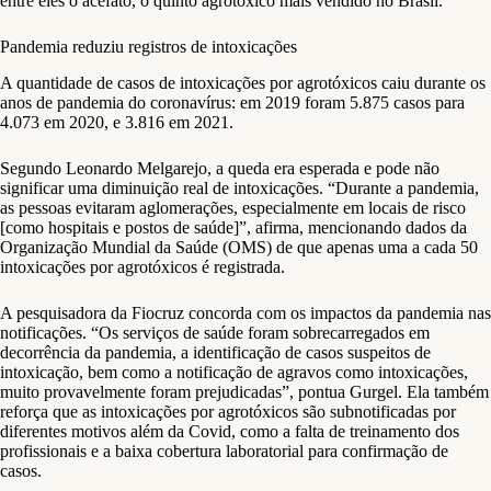
entre eles o acefato, o quinto agrotóxico mais vendido no Brasil.
Pandemia reduziu registros de intoxicações
A quantidade de casos de intoxicações por agrotóxicos caiu durante os
anos de pandemia do coronavírus: em 2019 foram 5.875 casos para
4.073 em 2020, e 3.816 em 2021.
Segundo Leonardo Melgarejo, a queda era esperada e pode não
significar uma diminuição real de intoxicações. “Durante a pandemia,
as pessoas evitaram aglomerações, especialmente em locais de risco
[como hospitais e postos de saúde]”, afirma, mencionando dados da
Organização Mundial da Saúde (OMS) de que apenas uma a cada 50
intoxicações por agrotóxicos é registrada.
A pesquisadora da Fiocruz concorda com os impactos da pandemia nas
notificações. “Os serviços de saúde foram sobrecarregados em
decorrência da pandemia, a identificação de casos suspeitos de
intoxicação, bem como a notificação de agravos como intoxicações,
muito provavelmente foram prejudicadas”, pontua Gurgel. Ela também
reforça que as intoxicações por agrotóxicos são subnotificadas por
diferentes motivos além da Covid, como a falta de treinamento dos
profissionais e a baixa cobertura laboratorial para confirmação de
casos.