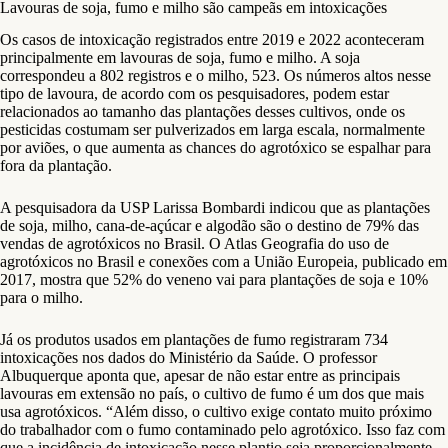
Lavouras de soja, fumo e milho são campeãs em intoxicações
Os casos de intoxicação registrados entre 2019 e 2022 aconteceram
principalmente em lavouras de soja, fumo e milho. A soja
correspondeu a 802 registros e o milho, 523. Os números altos nesse
tipo de lavoura, de acordo com os pesquisadores, podem estar
relacionados ao tamanho das plantações desses cultivos, onde os
pesticidas costumam ser pulverizados em larga escala, normalmente
por aviões, o que aumenta as chances do agrotóxico se espalhar para
fora da plantação.
A pesquisadora da USP Larissa Bombardi indicou que as plantações
de soja, milho, cana-de-açúcar e algodão são o destino de 79% das
vendas de agrotóxicos no Brasil. O Atlas Geografia do uso de
agrotóxicos no Brasil e conexões com a União Europeia, publicado em
2017, mostra que 52% do veneno vai para plantações de soja e 10%
para o milho.
Já os produtos usados em plantações de fumo registraram 734
intoxicações nos dados do Ministério da Saúde. O professor
Albuquerque aponta que, apesar de não estar entre as principais
lavouras em extensão no país, o cultivo de fumo é um dos que mais
usa agrotóxicos. “Além disso, o cultivo exige contato muito próximo
do trabalhador com o fumo contaminado pelo agrotóxico. Isso faz com
que a incidência de intoxicação nesse plantio seja proporcionalmente