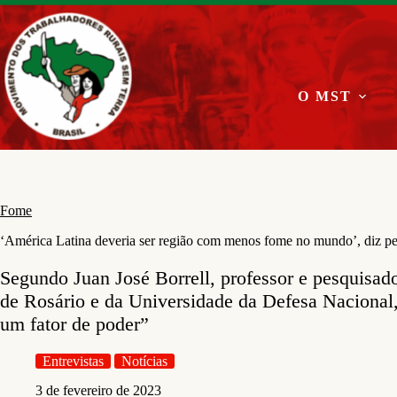
Pular
para
o
conteúdo
O MST
Fome
‘América Latina deveria ser região com menos fome no mundo’, diz p
Segundo Juan José Borrell, professor e pesquisad
de Rosário e da Universidade da Defesa Nacional,
um fator de poder”
Entrevistas
Notícias
3 de fevereiro de 2023