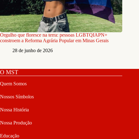
Orgulho que floresce na terra: pessoas LGBTQIAPN+
constroem a Reforma Agrária Popular em Minas Gerais
28 de junho de 2026
O MST
Quem Somos
Nossos Símbolos
Nossa História
Nossa Produção
Educação