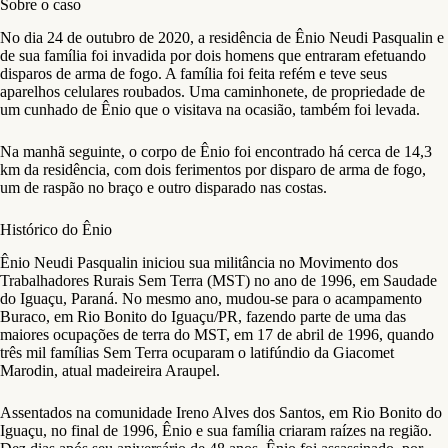
Sobre o caso
No dia 24 de outubro de 2020, a residência de Ênio Neudi Pasqualin e
de sua família foi invadida por dois homens que entraram efetuando
disparos de arma de fogo. A família foi feita refém e teve seus
aparelhos celulares roubados. Uma caminhonete, de propriedade de
um cunhado de Ênio que o visitava na ocasião, também foi levada.
Na manhã seguinte, o corpo de Ênio foi encontrado há cerca de 14,3
km da residência, com dois ferimentos por disparo de arma de fogo,
um de raspão no braço e outro disparado nas costas.
Histórico do Ênio
Ênio Neudi Pasqualin iniciou sua militância no Movimento dos
Trabalhadores Rurais Sem Terra (MST) no ano de 1996, em Saudade
do Iguaçu, Paraná. No mesmo ano, mudou-se para o acampamento
Buraco, em Rio Bonito do Iguaçu/PR, fazendo parte de uma das
maiores ocupações de terra do MST, em 17 de abril de 1996, quando
três mil famílias Sem Terra ocuparam o latifúndio da Giacomet
Marodin, atual madeireira Araupel.
Assentados na comunidade Ireno Alves dos Santos, em Rio Bonito do
Iguaçu, no final de 1996, Ênio e sua família criaram raízes na região.