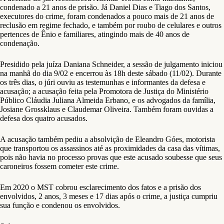
condenado a 21 anos de prisão. Já Daniel Dias e Tiago dos Santos,
executores do crime, foram condenados a pouco mais de 21 anos de
reclusão em regime fechado, e também por roubo de celulares e outros
pertences de Ênio e familiares, atingindo mais de 40 anos de
condenação.
Presidido pela juíza Daniana Schneider, a sessão de julgamento iniciou
na manhã do dia 9/02 e encerrou às 18h deste sábado (11/02). Durante
os três dias, o júri ouviu as testemunhas e informantes da defesa e
acusação; a acusação feita pela Promotora de Justiça do Ministério
Público Cláudia Juliana Almeida Erbano, e os advogados da família,
Josiane Grossklaus e Claudemar Oliveira. Também foram ouvidas a
defesa dos quatro acusados.
A acusação também pediu a absolvição de Eleandro Góes, motorista
que transportou os assassinos até as proximidades da casa das vítimas,
pois não havia no processo provas que este acusado soubesse que seus
caroneiros fossem cometer este crime.
Em 2020 o MST cobrou esclarecimento dos fatos e a prisão dos
envolvidos, 2 anos, 3 meses e 17 dias após o crime, a justiça cumpriu
sua função e condenou os envolvidos.