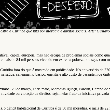
ostra a Curitiba que luta por moradia e direitos sociais. Arte: Gusta
ntável, capital europeia, mas não escapa de problemas sociais como qu
a e mais de 84 mil pessoas vivendo em extrema pobreza, ou seja, com m
m Curitiba fora do que é mostrado em publicidade. No aniversário de 33
na saúde, saneamento básico, energia e alto custo de passagem de ônibus
imba, 29 de março, 1º de maio, Moradias Iguaçu, Parolin, Campo de S
ividade ou violação de direitos, sejam elas fruto da iniciativa privada
o déficit habitacional de Curitiba é de 50 mil moradias, e mais de 2