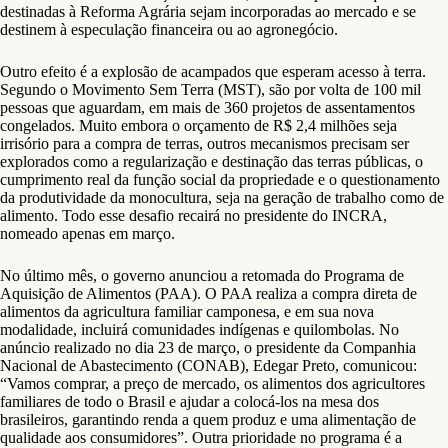
destinadas à Reforma Agrária sejam incorporadas ao mercado e se
destinem à especulação financeira ou ao agronegócio.
Outro efeito é a explosão de acampados que esperam acesso à terra.
Segundo o Movimento Sem Terra (MST), são por volta de 100 mil
pessoas que aguardam, em mais de 360 projetos de assentamentos
congelados. Muito embora o orçamento de R$ 2,4 milhões seja
irrisório para a compra de terras, outros mecanismos precisam ser
explorados como a regularização e destinação das terras públicas, o
cumprimento real da função social da propriedade e o questionamento
da produtividade da monocultura, seja na geração de trabalho como de
alimento. Todo esse desafio recairá no presidente do INCRA,
nomeado apenas em março.
No último mês, o governo anunciou a retomada do Programa de
Aquisição de Alimentos (PAA). O PAA realiza a compra direta de
alimentos da agricultura familiar camponesa, e em sua nova
modalidade, incluirá comunidades indígenas e quilombolas. No
anúncio realizado no dia 23 de março, o presidente da Companhia
Nacional de Abastecimento (CONAB), Edegar Preto, comunicou:
“Vamos comprar, a preço de mercado, os alimentos dos agricultores
familiares de todo o Brasil e ajudar a colocá-los na mesa dos
brasileiros, garantindo renda a quem produz e uma alimentação de
qualidade aos consumidores”. Outra prioridade no programa é a