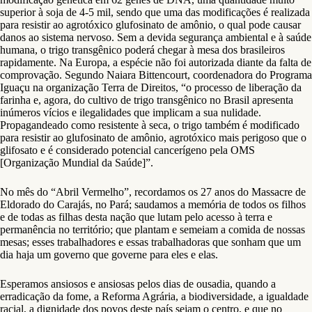
superior à soja de 4-5 mil, sendo que uma das modificações é realizada
para resistir ao agrotóxico glufosinato de amônio, o qual pode causar
danos ao sistema nervoso. Sem a devida segurança ambiental e à saúde
humana, o trigo transgênico poderá chegar à mesa dos brasileiros
rapidamente. Na Europa, a espécie não foi autorizada diante da falta de
comprovação. Segundo Naiara Bittencourt, coordenadora do Programa
Iguaçu na organização Terra de Direitos, “o processo de liberação da
farinha e, agora, do cultivo de trigo transgênico no Brasil apresenta
inúmeros vícios e ilegalidades que implicam a sua nulidade.
Propagandeado como resistente à seca, o trigo também é modificado
para resistir ao glufosinato de amônio, agrotóxico mais perigoso que o
glifosato e é considerado potencial cancerígeno pela OMS
[Organização Mundial da Saúde]”.
No mês do “Abril Vermelho”, recordamos os 27 anos do Massacre de
Eldorado do Carajás, no Pará; saudamos a memória de todos os filhos
e de todas as filhas desta nação que lutam pelo acesso à terra e
permanência no território; que plantam e semeiam a comida de nossas
mesas; esses trabalhadores e essas trabalhadoras que sonham que um
dia haja um governo que governe para eles e elas.
Esperamos ansiosos e ansiosas pelos dias de ousadia, quando a
erradicação da fome, a Reforma Agrária, a biodiversidade, a igualdade
racial, a dignidade dos povos deste país sejam o centro, e que no