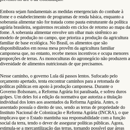
Embora sejam fundamentais as medidas emergenciais do combate à
fome e o estabelecimento de programas de renda básica, enquanto a
soberania alimentar não for tratada como pauta estruturante da política
agrária brasileira, seguiremos recaindo em ciclos de retorno ao mapa da
fome. A soberania alimentar envolve um olhar mais sistêmico ao
modelo de produção no campo, que prioriza a produção da agricultura
familiar de base ecológica. No Brasil, os alimentos que são
disponibilizados em nossa mesa provêm da agricultura familiar
camponesa que, no entanto, recebe menos incentivos e ocupa menores
proporções de terras. As monoculturas do agronegócio não produzem a
diversidade de alimentos nutricionais de que precisamos.
Nesse caminho, o governo Lula dá passos lentos. Sufocado pelo
orçamento apertado, tenta encontrar caminhos para a retomada de
políticas públicas em apoio à produção camponesa. Durante o
Governo Bolsonaro, a Reforma Agrária foi paralisada, e sofreu duros
golpes. Um deles foi a edição da normativa que autoriza a titulação
individual dos lotes aos assentados da Reforma Agrária. Antes, o
assentado possuía o direito de uso, sendo as terras de propriedade do
Instituto Nacional de Colonização e Reforma Agrária (INCRA), o que
implicava que o Estado mantinha sua responsabilidade com a função
social da terra, tendo o dever de assegurar políticas públicas. Agora,
estimula-se a mercantilização das terras, tornando possível que áreas